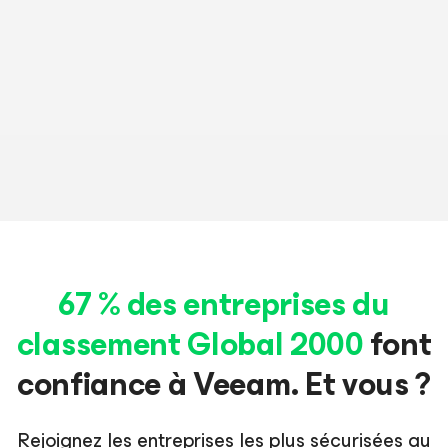
LIRE L’AVIS COMPLET
LIRE L’AVIS COMPLET
LIRE L’AVIS COMPLET
67 % des entreprises du
classement Global 2000
font
confiance à Veeam. Et vous ?
Rejoignez les entreprises les plus sécurisées au