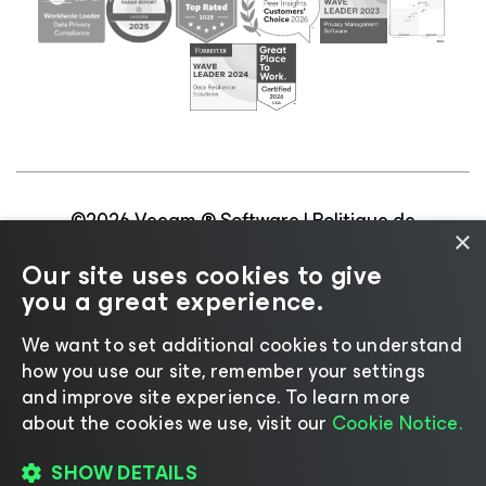
©2026 Veeam ® Software |
Politique de
×
confidentialité
|
Politique d’utilisation des cookies
|
Our site uses cookies to give
Secteur juridique
|
Politique de licences
|
you a great experience.
Ressources pour les fournisseurs
We want to set additional cookies to understand
how you use our site, remember your settings
and improve site experience. ​To learn more
about the cookies we use, visit our
Cookie Notice.
Changer de langue
SHOW DETAILS