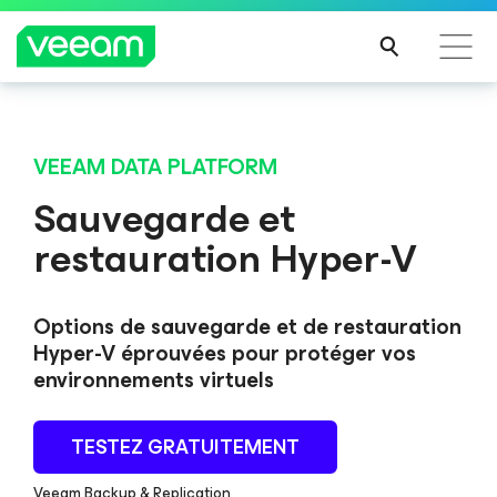
Recommandations de Veeam pour les clients
impactés par la mise à jour de CrowdStrike
VEEAM DATA PLATFORM
LIRE
Sauvegarde et
LA
restauration Hyper-V
SUIT
E
Options de sauvegarde et de restauration
Hyper-V éprouvées pour protéger vos
environnements virtuels
TESTEZ GRATUITEMENT
Veeam Backup & Replication