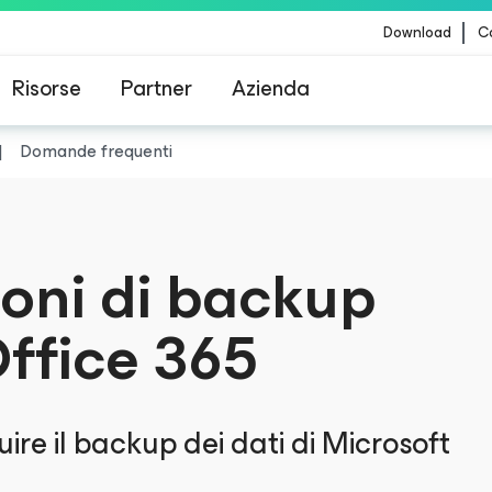
Download
Co
Risorse
Partner
Azienda
Domande frequenti
Veeam per i clienti interessati dall'aggiornamento
contenuti di CrowdStrike
ioni di backup
ffice 365
e il backup dei dati di Microsoft