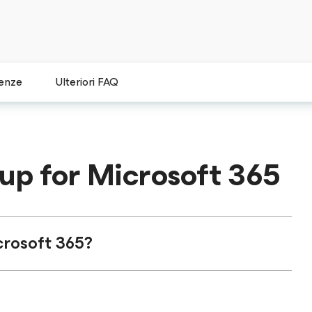
cenze
Ulteriori FAQ
kup
for Microsoft 365
crosoft 365
?