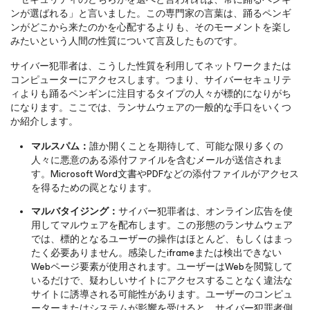
ンが選ばれる」と言いました。この専門家の言葉は、踊るペンギ
ンがどこから来たのかを心配するよりも、そのモーメントを楽し
みたいという人間の性質について言及したものです。
サイバー犯罪者は、こうした性質を利用してネットワークまたは
コンピューターにアクセスします。つまり、サイバーセキュリテ
ィよりも踊るペンギンに注目するタイプの人々が標的になりがち
になります。ここでは、ランサムウェアの一般的な手口をいくつ
か紹介します。
マルスパム：
誰か開くことを期待して、可能な限り多くの
人々に悪意のある添付ファイルを含むメールが送信されま
す。Microsoft Word文書やPDFなどの添付ファイルがアクセス
を得るための罠となります。
マルバタイジング：
サイバー犯罪者は、オンライン広告を使
用してマルウェアを配布します。この形態のランサムウェア
では、標的となるユーザーの操作はほとんど、もしくはまっ
たく必要ありません。感染したiframeまたは検出できない
Webページ要素が使用されます。ユーザーはWebを閲覧して
いるだけで、疑わしいサイトにアクセスすることなく違法な
サイトに誘導される可能性があります。ユーザーのコンピュ
ーターまたはシステムが影響を受けると、サイバー犯罪者側