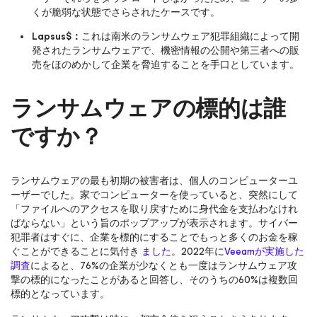
くが脆弱な状態でさらされたケースです。
Lapsus$：
これは南米のランサムウェア犯罪組織によって開
発されたランサムウェアで、機密情報の公開や第三者への販
売をほのめかして企業を脅迫することを手口としています。
ランサムウェアの標的は誰
ですか？
ランサムウェアの最も初期の被害者は、個人のコンピューターユ
ーザーでした。家でコンピューターを使っていると、突然にして
「ファイルへのアクセスを取り戻すために身代金を支払わなけれ
ばならない」という旨のポップアップが表示されます。サイバー
犯罪者はすぐに、企業を標的にすることでもっと多くのお金を稼
ぐことができることに気付き
ました
。2022年に
Veeamが実施した
調査
によると、76%の企業が少なくとも一度はランサムウェア攻
撃の標的になったことがあると回答し、そのうちの60%は複数回
標的となっています。