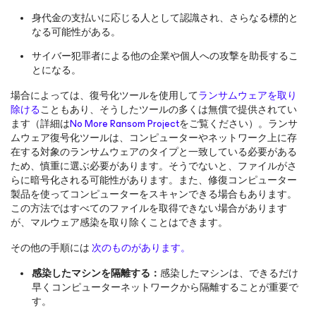
身代金の支払いに応じる人として認識され、さらなる標的と
なる可能性がある。
サイバー犯罪者による他の企業や個人への攻撃を助長するこ
とになる。
場合によっては、復号化ツールを使用して
ランサムウェアを取り
除ける
こともあり、そうしたツールの多くは無償で提供されてい
ます（詳細は
No More Ransom Project
をご覧ください）。ランサ
ムウェア復号化ツールは、コンピューターやネットワーク上に存
在する対象のランサムウェアのタイプと一致している必要がある
ため、慎重に選ぶ必要があります。そうでないと、ファイルがさ
らに暗号化される可能性があります。また、修復コンピューター
製品を使ってコンピューターをスキャンできる場合もあります。
この方法ではすべてのファイルを取得できない場合があります
が、マルウェア感染を取り除くことはできます。
その他の手順には
次のものがあります。
感染したマシンを隔離する：
感染したマシンは、できるだけ
早くコンピューターネットワークから隔離することが重要で
す。