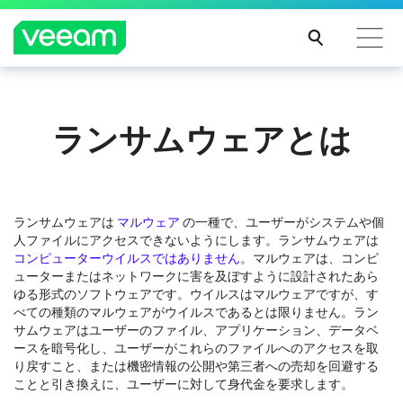
CrowdStrikeのコンテンツ更新によって影響を受け
ランサムウェアとは
るお客様向けのVeeamのガイダンス
続き
を読
む
ランサムウェアは
マルウェア
の一種で、ユーザーがシステムや個
人ファイルにアクセスできないようにします。ランサムウェアは
コンピューターウイルスではありません
。マルウェアは、コンピ
ューターまたはネットワークに害を及ぼすように設計されたあら
ゆる形式のソフトウェアです。ウイルスはマルウェアですが、す
べての種類のマルウェアがウイルスであるとは限りません。ラン
サムウェアはユーザーのファイル、アプリケーション、データベ
ースを暗号化し、ユーザーがこれらのファイルへのアクセスを取
り戻すこと、または機密情報の公開や第三者への売却を回避する
ことと引き換えに、ユーザーに対して身代金を要求します。