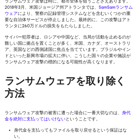
ランサムウェア攻撃は時に、都市全体を狙うことさえあります。
2018年3月、米国ジョージア州アトランタでは、
SamSamランサム
ウェア
により、警察の記録管理システムなどを含むいくつかの重
要な自治体サービスが停止しました。最終的に、この攻撃はアト
ランタに260万ドルの損失をもたらしました。
サイバー犯罪者は、ロシアや中国など、当局が活動を止めるのが
難しい国に拠点を置くことが多く、米国、カナダ、オーストラリ
ア、英国などの西側諸国に焦点を当てています。ブラジルやイン
ドといった新興市場の拡大に伴い、こうした国々の企業や施設が
ランサムウェア攻撃の標的になる可能性が高くなります。
ランサムウェアを取り除く
方法
ランサムウェア攻撃の被害に遭った場合に一番大切なのは、
身代
金を絶対に支払ってはいけない
ということです。
身代金を支払ってもファイルを取り戻せるという保証はな
い。