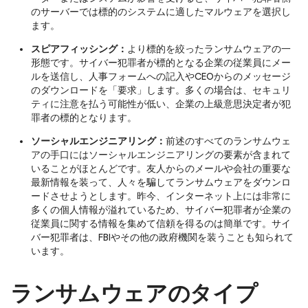
のサーバーでは標的のシステムに適したマルウェアを選択し
ます。
スピアフィッシング：
より標的を絞ったランサムウェアの一
形態です。サイバー犯罪者が標的となる企業の従業員にメー
ルを送信し、人事フォームへの記入やCEOからのメッセージ
のダウンロードを「要求」します。多くの場合は、セキュリ
ティに注意を払う可能性が低い、企業の上級意思決定者が犯
罪者の標的となります。
ソーシャルエンジニアリング：
前述のすべてのランサムウェ
アの手口にはソーシャルエンジニアリングの要素が含まれて
いることがほとんどです。友人からのメールや会社の重要な
最新情報を装って、人々を騙してランサムウェアをダウンロ
ードさせようとします。昨今、インターネット上には非常に
多くの個人情報が溢れているため、サイバー犯罪者が企業の
従業員に関する情報を集めて信頼を得るのは簡単です。サイ
バー犯罪者は、FBIやその他の政府機関を装うことも知られて
います。
ランサムウェアのタイプ