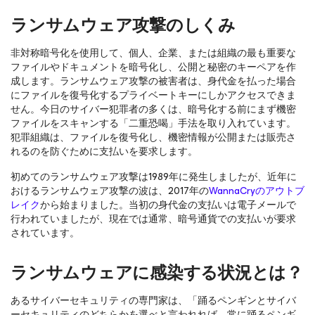
ランサムウェア攻撃のしくみ
非対称暗号化を使用して、個人、企業、または組織の最も重要な
ファイルやドキュメントを暗号化し、公開と秘密のキーペアを作
成します。ランサムウェア攻撃の被害者は、身代金を払った場合
にファイルを復号化するプライベートキーにしかアクセスできま
せん。今日のサイバー犯罪者の多くは、暗号化する前にまず機密
ファイルをスキャンする「二重恐喝」手法を取り入れています。
犯罪組織は、ファイルを復号化し、機密情報が公開または販売さ
れるのを防ぐために支払いを要求します。
初めてのランサムウェア攻撃は1989年に発生しましたが、近年に
おけるランサムウェア攻撃の波は、2017年の
WannaCryのアウトブ
レイク
から始まりました。当初の身代金の支払いは電子メールで
行われていましたが、現在では通常、暗号通貨での支払いが要求
されています。
ランサムウェアに感染する状況とは？
あるサイバーセキュリティの専門家は、「踊るペンギンとサイバ
ーセキュリティのどちらかを選べと言われれば、常に踊るペンギ