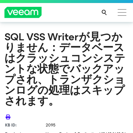
SQL VSS Writerが見つか
CrowdStrikeのコンテンツ更新によって影響を受け
りません：データベース
るお客様向けのVeeamのガイダンス
続き
はクラッシュコンシステ
を読
ントな状態でバックアッ
む
プされ、トランザクショ
ンログの処理はスキップ
されます。
KB ID:
2095