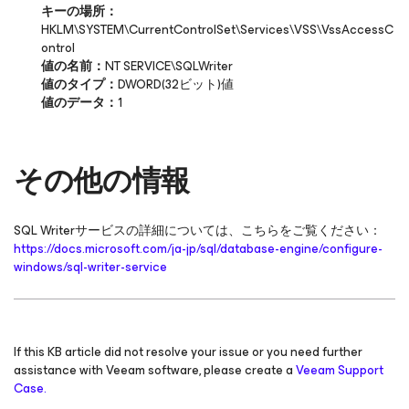
キーの場所：
HKLM\SYSTEM\CurrentControlSet\Services\VSS\VssAccessC
ontrol
値の名前：
NT SERVICE\SQLWriter
値のタイプ：
DWORD(32ビット)値
値のデータ：
1
その他の情報
SQL Writerサービスの詳細については、こちらをご覧ください：
https://docs.microsoft.com/ja-jp/sql/database-engine/configure-
windows/sql-writer-service
If this KB article did not resolve your issue or you need further
assistance with Veeam software, please create a
Veeam Support
Case.