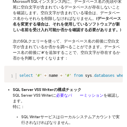
Microsoft SQLインスタンス内に、データベース名の先頭や末
尾に空白文字が含まれているデータベースが存在しないこと
を確認します。空白文字が含まれている場合は、データベー
ス名からそれらを削除しなければなりません。
(データベース
名を変更する場合は、それを使用しているソフトウェアが新
しい名前を受け入れ可能か否かを確認する必要があります。)
次のSQLクエリーを使って、データベース名の前後に空白文
字が含まれているか否かを調べることができます。データベ
ース名の前後に’#’を追加することで、空白文字が存在するか
否かを判断しやすくなります：
Copy
select
'#'
+
 name 
+
'#'
from
 sys
.
databases
wher
SQL Server VSS Writerの構成チェック
SQL Server VSS Writerに
必要なパ ーミッション
を確認し
ます。
特に：
SQL Writerサービスはローカルシステムアカウントで実
行されなければなりません。