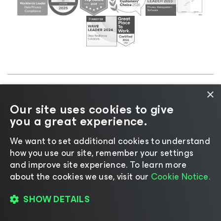
×
©2026 Veeam® Software |
プライバシーに関する通
Our site uses cookies to give
知
|
Cookieに関する通知
|
リーガル
|
ライセンスポリ
you a great experience.
シー
|
サプライヤーリソース
We want to set additional cookies to understand
how you use our site, remember your settings
and improve site experience. ​To learn more
about the cookies we use, visit our
Cookie Notice.
言語の変更
SHOW DETAILS