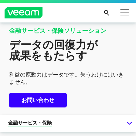
【NEW】12.3リリース
金融サービス・保険ソリューション
生成AIとMicrosoft Entra IDのバックアップ
CrowdStrikeのコンテンツ更新によって影響を受け
データの回復力が
で進化
るお客様向けのVeeamのガイダンス
成果をもたらす
Veeam Data Platform - Powerful Data Resilience to keep your
続き
business running
を読
む
利益の原動力はデータです。失うわけにはいき
新機能を確認
ません。
お問い合わせ
金融サービス・保険