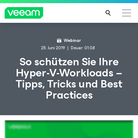
Hinweise von Veeam für Kunden, die vom Content-
Webinar
Update von CrowdStrike betroffen sind
25. Juni 2019
Dauer: 01:08
MEH
So schützen Sie Ihre
R
Hyper-V-Workloads –
ERFA
HRE
Tipps, Tricks und Best
N
Practices