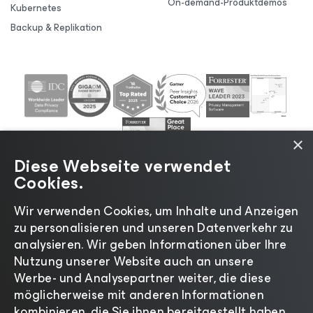
On-demand-Produktdemos
Kubernetes
Backup & Replikation
×
Diese Webseite verwendet
Cookies.
Wir verwenden Cookies, um Inhalte und Anzeigen
zu personalisieren und unseren Datenverkehr zu
©2026 Veeam® Software |
Datenschutzrichtlinie
|
analysieren. Wir geben Informationen über Ihre
Cookies
|
Rechtliches
|
Lizenzierungsrichtlinie
|
Nutzung unserer Website auch an unsere
Lieferanten-Ressourcen
|
Impressum
Werbe- und Analysepartner weiter, die diese
möglicherweise mit anderen Informationen
kombinieren, die Sie ihnen bereitgestellt haben