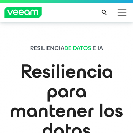
Guía de Veeam para los clientes afectados por la
actualización de contenido de CrowdStrike
RESILIENCIA
DE DATOS
E IA
MÁS
INFO
Resiliencia
RMA
CIÓN
para
mantener los
datos