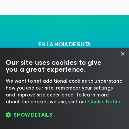
EN LA HOJA DE RUTA
×
Próximamente
Our site uses cookies to give
you a great experience.
Explore la plataforma líder diseñada para asegurar,
We want to set additional cookies to understand
escalar y simplificar la infraestructura moderna.
how you use our site, remember your settings
and improve site experience. ​To learn more
about the cookies we use, visit our
Cookie Notice.
SHOW DETAILS
SEGURIDAD Y CONFIANZA
Criptografía post-cuántica