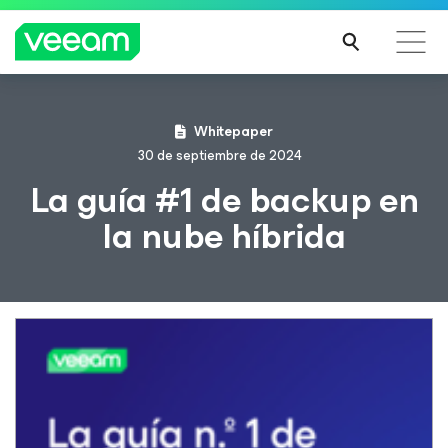
Guía de Veeam para los clientes afectados por la
Whitepaper
actualización de contenido de CrowdStrike
30 de septiembre de 2024
MÁS
La guía #1 de backup en
INFO
la nube híbrida
RMA
CIÓN