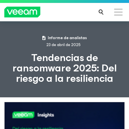
Guía de Veeam para los clientes afectados por la
Informe de analistas
actualización de contenido de CrowdStrike
23 de abril de 2025
MÁS
Tendencias de
INFO
ransomware 2025: Del
RMA
CIÓN
riesgo a la resiliencia