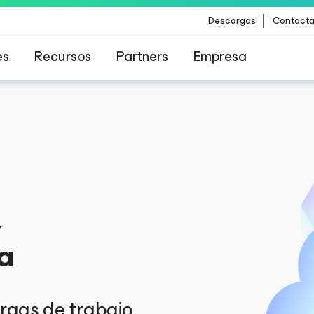
Descargas
Contacta
es
Recursos
Partners
Empresa
para los clientes afectados por la actualizació
contenido de CrowdStrike
,
a
rgas de trabajo