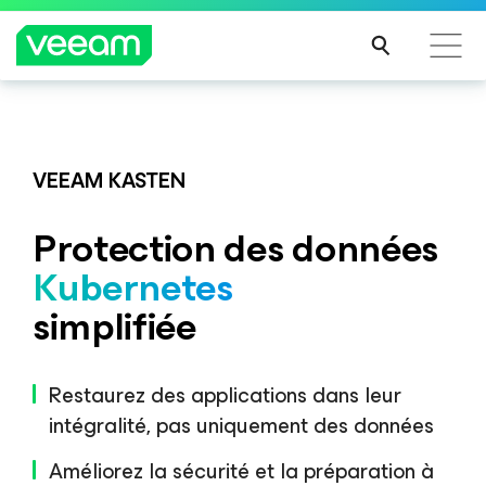
Recommandations de Veeam pour les clients
Veeam DataAI Command Platform
.
Une seule
impactés par la mise à jour de CrowdStrike
plateforme. Un contrôle total.
VEEAM KASTEN
LIRE
LA
Protection des données
SUIT
DÉCOUVRIR
E
Kubernetes
simplifiée
Restaurez des applications dans leur
intégralité, pas uniquement des données
Améliorez la sécurité et la préparation à