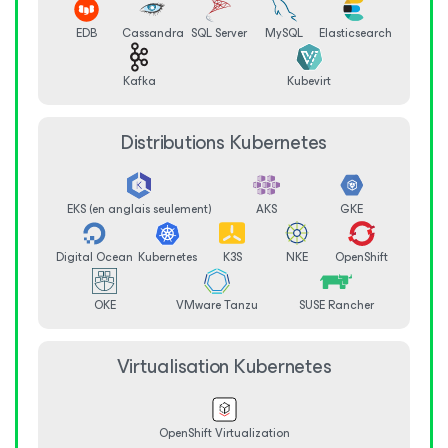
EDB
Cassandra
SQL Server
MySQL
Elasticsearch
Kafka
Kubevirt
Distributions Kubernetes
EKS (en anglais seulement)
AKS
GKE
Digital Ocean
Kubernetes
K3S
NKE
OpenShift
OKE
VMware Tanzu
SUSE Rancher
Virtualisation Kubernetes
OpenShift Virtualization