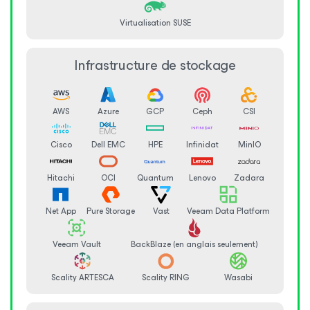
Virtualisation SUSE
Infrastructure de stockage
AWS
Azure
GCP
Ceph
CSI
Cisco
Dell EMC
HPE
Infinidat
MinIO
Hitachi
OCI
Quantum
Lenovo
Zadara
Net App
Pure Storage
Vast
Veeam Data Platform
Veeam Vault
BackBlaze (en anglais seulement)
Scality ARTESCA
Scality RING
Wasabi