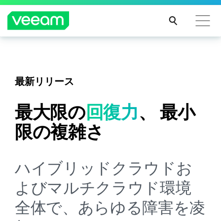
CrowdStrikeのコンテンツ更新によって影響を受け
Veeam DataAI Command Platform
。
1つのプラ
るお客様向けのVeeamのガイダンス
ットフォーム。フルコントロール。
最新リリース
続き
を読
最大限の
回復力
、
最小
む
今すぐ詳細を見る
限の複雑さ
ハイブリッドクラウドお
よびマルチクラウド環境
全体で、あらゆる障害を凌