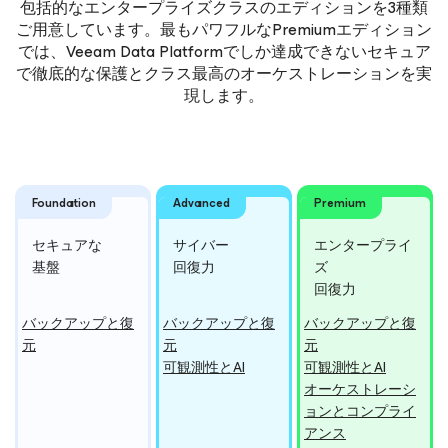
包括的なエンタープライズクラスのエディションを3種類
ご用意しています。最もパワフルなPremiumエディション
では、Veeam Data Platformでしか達成できないセキュア
で徹底的な保護とクラス最高のオーケストレーションを実
現します。
Foundation
Advanced
Premium
セキュアな
サイバー
エンター
プライ
基盤
回復力
ズ
回復力
バックアップと復
バックアップと復
バックアップと復
元
元
元
可観測性とAI
可観測性とAI
オーケストレーシ
ョンとコンプライ
アンス