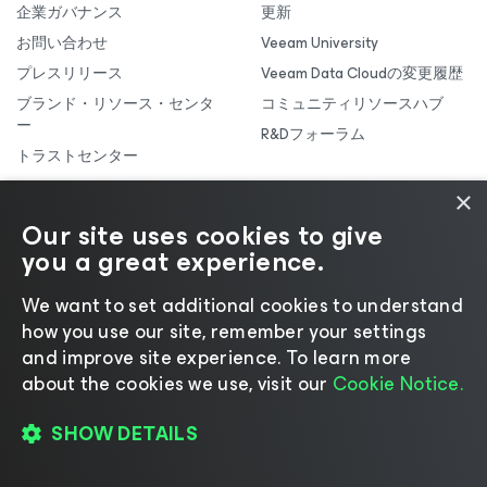
企業ガバナンス
更新
お問い合わせ
Veeam University
プレスリリース
Veeam Data Cloudの変更履歴
ブランド・リソース・センタ
コミュニティリソースハブ
ー
R&Dフォーラム
トラストセンター
×
製品・ソリューション
参考資料
Our site uses cookies to give
Veeam DataAI Command
you a great experience.
役員向けのインサイトとリサ
Platform
ーチ
データの回復力
We want to set additional cookies to understand
役員向けイベント
Veeam Data Platform
how you use our site, remember your settings
リソースライブラリ
and improve site experience. ​To learn more
Veeam Data Cloud
ホワイトペーパー
about the cookies we use, visit our
Cookie Notice.
Veeam Vault
オンデマンドのオンラインセ
Microsoft 365 & Entra ID
ミナー
SHOW DETAILS
Salesforce
導入事例
Kubernetes
オンデマンドの製品デモ