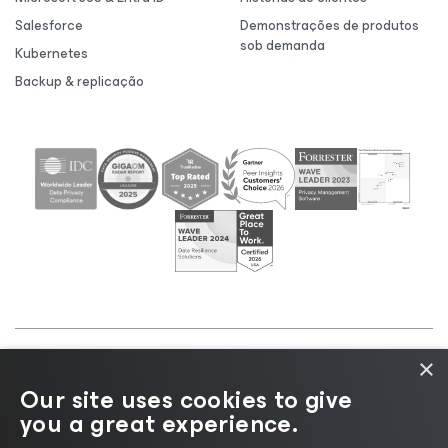
Salesforce
Demonstrações de produtos
sob demanda
Kubernetes
Backup & replicação
×
©2026 Veeam® Software |
Aviso de Privacidade
|
Our site uses cookies to give
Aviso de Cookies
|
Jurídico
|
Política de
you a great experience.
licenciamento
|
Recursos para Fornecedores