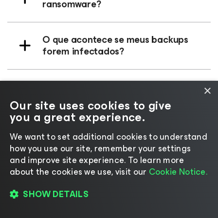
ransomware?
O que acontece se meus backups
forem infectados?
A Veeam pode ajudar durante um
×
ataque de ransomware ativo?
Our site uses cookies to give
you a great experience.
A Veeam se integra com as minhas
We want to set additional cookies to understand
ferramentas de segurança
how you use our site, remember your settings
existentes?
and improve site experience. ​To learn more
about the cookies we use, visit our
Cookie Notice.
Durante um ataque de ransomware,
SHOW DETAILS
o que diferencia a Veeam de outros
fornecedores de plataformas de