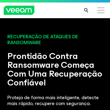
EVENTO ONLINE GLOBAL
Inscrição online
Lançamento
Orientações da Veeam para os clientes afetados
pela atualização de conteúdo da CrowdStrike
Proteção inabalável e recuperação inigualável encontram um
RECUPERAÇÃO DE ATAQUES DE
potencial ilimitado na VeeamON
RANSOMWARE
LEIA
MAIS
Prontidão Contra
INSCREVA-SE GRÁTIS
Ransomware Começa
Com Uma Recuperação
Confiável
Proteja de forma mais inteligente, detecte
mais rápido, recupere com segurança.