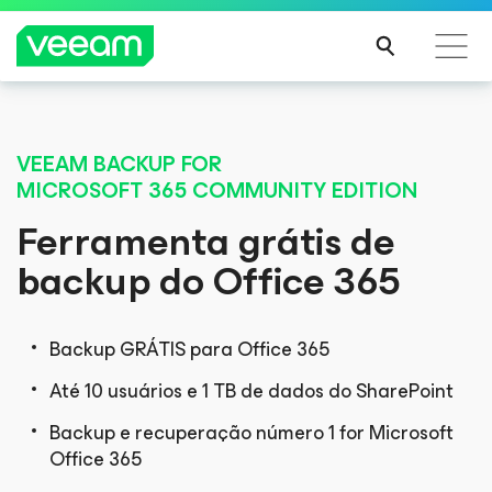
Orientações da Veeam para os clientes afetados
pela atualização de conteúdo da CrowdStrike
VEEAM BACKUP
FOR
MICROSOFT 365
COMMUNITY EDITION
LEIA
MAIS
Ferramenta grátis de
backup
do Office 365
Backup GRÁTIS para Office 365
Até 10 usuários e 1 TB de dados do SharePoint
Backup e recuperação número 1 for Microsoft
Office 365