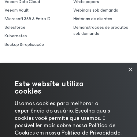
Veeam Data Cloud
White papers
Veeam Vault
Webinars sob demanda
Microsoft 365 & Entra ID
Histórias de clientes
Salesforce
Demonstrações de produtos
sob demanda
Kubernetes
Backup & replicação
×
Este website utiliza
cookies
Usamos cookies para melhorar a
experiência do usuário. Escolha quais
cookies você permite que usemos. É
possível ler mais sobre nossa Política de
Cookies em nossa Política de Privacidade.
©2026 Veeam® Software |
Aviso de Privacidade
|