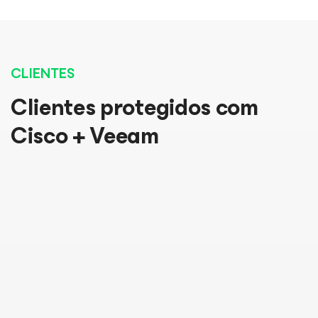
CLIENTES
Clientes protegidos com
Cisco + Veeam
As soluções da Cisco e da Veeam funcionam
Nós poderíamos estar em uma situação ruim, se
Estamos cumprindo objetivos de recuperação
muito bem juntas, em todos os níveis. Isso nos dá
não tivéssemos instalado o Cisco Hyperflex e
100% do tempo, e isso é por causa da profunda
a combinação exata de disponibilidade máxima
Veeam antes da pandemia. Por causa deles,
integração entre Veeam e Cisco HyperFlex. Eles
e eficiência que nós precisamos para manter
pudemos implantar e proteger um ambiente de
nos dão um nível de confiança e resiliência de
uma operação de rede segura e econômica.
desktop remoto em questão de dias, permitindo
negócios que nunca tivemos antes.
que 300 funcionários trabalhassem de casa.