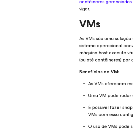
contêineres gerenciados
vigor.
VMs
As VMs são uma solução d
sistema operacional con
máquina host execute vár
(ou até contêineres) po
Benefícios da VM:
As VMs oferecem mai
Uma VM pode rodar u
É possível fazer sna
VMs com essa config
O uso de VMs pode se