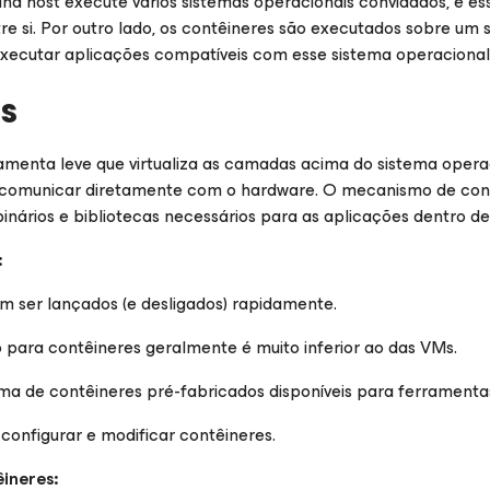
 host execute vários sistemas operacionais convidados, e es
re si. Por outro lado, os contêineres são executados sobre um 
xecutar aplicações compatíveis com esse sistema operacional
s
amenta leve que virtualiza as camadas acima do sistema opera
comunicar diretamente com o hardware. O mecanismo de cont
nários e bibliotecas necessários para as aplicações dentro de
:
 ser lançados (e desligados) rapidamente.
 para contêineres geralmente é muito inferior ao das VMs.
ma de contêineres pré-fabricados disponíveis para ferramenta
 configurar e modificar contêineres.
ineres: