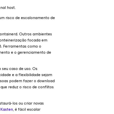
nal host.
gum risco de escalonamento de
ontainerd. Outros ambientes
onteinerização focada em
08. Ferramentas como o
mento e o gerenciamento de
 seu caso de uso. Os
dade e a flexibilidade sejam
essoas podem fazer o download
ue reduz o risco de conflitos
taurá-los ou criar novas
o
Kasten
, é fácil escalar