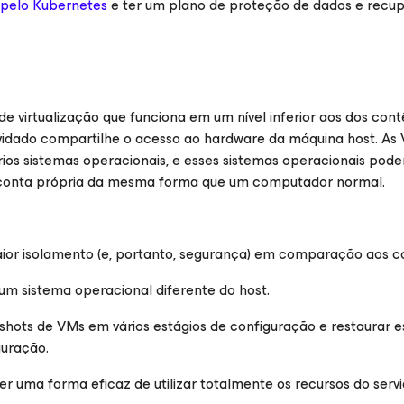
 pelo Kubernetes
e ter um plano de proteção de dados e recu
e virtualização que funciona em um nível inferior aos dos cont
vidado compartilhe o acesso ao hardware da máquina host. A
ios sistemas operacionais, e esses sistemas operacionais pod
r conta própria da mesma forma que um computador normal.
or isolamento (e, portanto, segurança) em comparação aos co
m sistema operacional diferente do host.
pshots de VMs em vários estágios de configuração e restaurar es
uração.
r uma forma eficaz de utilizar totalmente os recursos do servi