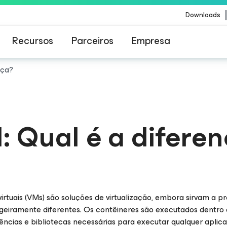
Downloads
Recursos
Parceiros
Empresa
nça?
Veeam para os clientes afetados pela atualizaç
conteúdo da CrowdStrike
: Qual é a difere
rtuais (VMs) são soluções de virtualização, embora sirvam a pr
geiramente diferentes. Os contêineres são executados dentro
cias e bibliotecas necessárias para executar qualquer aplica