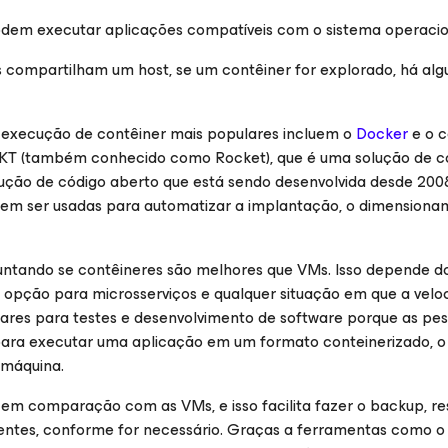
odem executar aplicações compatíveis com o sistema operacio
 compartilham um host, se um contêiner for explorado, há al
 execução de contêiner mais populares incluem o
Docker
e o c
KT (também conhecido como Rocket), que é uma solução de c
lução de código aberto que está sendo desenvolvida desde 20
m ser usadas para automatizar a implantação, o dimensiona
ntando se contêineres são melhores que VMs. Isso depende do
opção para microsserviços e qualquer situação em que a veloci
lares para testes e desenvolvimento de software porque as p
ara executar uma aplicação em um formato conteinerizado, o q
 máquina.
 em comparação com as VMs, e isso facilita fazer o backup, res
rentes, conforme for necessário. Graças a ferramentas como 