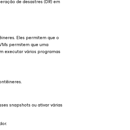
peração de desastres (DR) em
êineres. Eles permitem que o
s VMs permitem que uma
em executar vários programas
ntêineres.
ses snapshots ou ativar várias
dor.