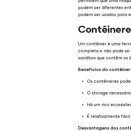
permitem que uma máquina
podem ser diferentes ent
podem ser usados para e
Contêinere
Um contêiner é uma ferr
completa e não pode se 
sandbox que contêm os bi
Benefícios do contêiner
Os contêineres podem
O storage necessário
Há um rico ecossiste
É relativamente fácil
Desvantagens dos contê