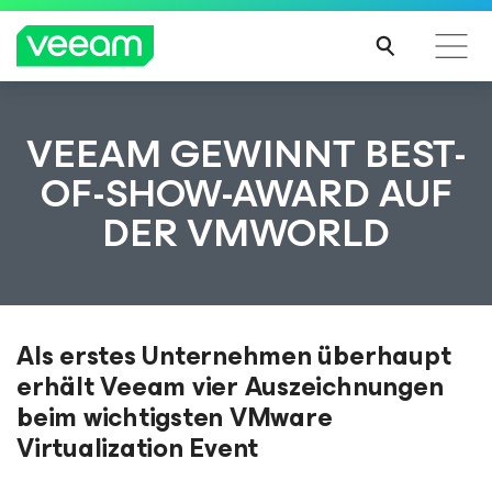
Hinweise von Veeam für Kunden, die vom Content-
VEEAM GEWINNT BEST-
Update von CrowdStrike betroffen sind
OF-SHOW-AWARD AUF
MEH
DER VMWORLD
R
ERFA
HRE
N
Als erstes Unternehmen überhaupt
erhält Veeam vier Auszeichnungen
beim wichtigsten VMware
Virtualization Event