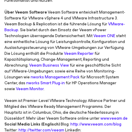
Funktionalität und Nutzen.
Über Veeam Software
Veeam Software entwickelt Management-
Software für VMware vSphere 4 und VMware Infrastructure 3.
Veeam Backup & Replication ist die führende Lösung für
VMware-
Backup
. Sie bietet durch den Einsatz der Veeam vPower
Technologien überragende Datensicherheit. Mit
Veeam ONE
steht
eine einheitliche Lösung für Leistungskontrolle, Konfiguration und
Auslastungssteuerung von VMware-Umgebungen zur Verfügung.
Die Lösung enthält die Produkte
Veeam Reporter
für
Kapazitätsplanung, Change-Management, Reporting und
Abrechnung;
Veeam Business View
für eine geschäftliche Sicht
auf VMware-Umgebungen; sowie eine Reihe von Monitoring-
Lösungen wie
nworks Management Pack
für Microsoft System
Center, das
nworks Smart Plug-in
für HP Operations Manager
sowie
Veeam Monitor
.
Veeam ist Premier-Level VMware Technology Alliance Partner und
Mitglied des VMware Ready Management Programms. Der
Hauptsitz ist in Columbus, Ohio, die deutsche Niederlassung in
Düsseldorf. Mehr über Veeam Software online unter
www.veeam.de
Social Media Links (Englisch)
Blog:
http://www.veeam.com/blog
Twitter:
http://twitter.com/veeam
LinkedIn: