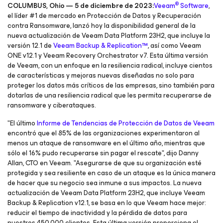
®
COLUMBUS, Ohio — 5 de diciembre de 2023:
Veeam
Software
,
el líder #1 de mercado en Protección de Datos y Recuperación
contra Ransomware, lanzó hoy la disponibilidad general de la
nueva actualización de Veeam Data Platform 23H2, que incluye la
versión 12.1 de
Veeam Backup & Replication™
, así como Veeam
ONE v12.1 y Veeam Recovery Orchestrator v7. Esta última versión
de Veeam, con un enfoque en la resiliencia radical, incluye cientos
de características y mejoras nuevas diseñadas no solo para
proteger los datos más críticos de las empresas, sino también para
dotarlas de una resiliencia radical que les permita recuperarse de
ransomware y ciberataques.
"El último
Informe de Tendencias de Protección de Datos de Veeam
encontró que el 85% de las organizaciones experimentaron al
menos un ataque de ransomware en el último año, mientras que
sólo el 16% pudo recuperarse sin pagar el rescate", dijo Danny
Allan, CTO en Veeam. "Asegurarse de que su organización esté
protegida y sea resiliente en caso de un ataque es la única manera
de hacer que su negocio sea inmune a sus impactos. La nueva
actualización de Veeam Data Platform 23H2, que incluye Veeam
Backup & Replication v12.1, se basa en lo que Veeam hace mejor:
reducir el tiempo de inactividad y la pérdida de datos para
nuestros 450,000 clientes. Esta última versión proporciona el