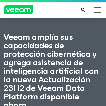
Guía de Veeam para los clientes afectados por la
Veeam amplía sus
actualización de contenido de CrowdStrike
capacidades de
MÁS
INFO
protección cibernética y
RMA
CIÓN
agrega asistencia de
inteligencia artificial con
la nueva Actualización
23H2 de Veeam Data
Platform disponible
ahora