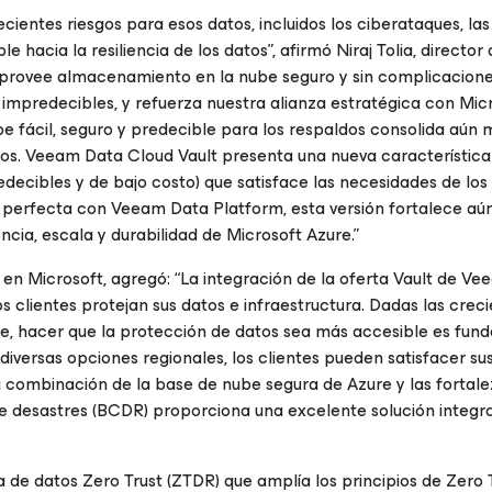
ecientes riesgos para esos datos, incluidos los ciberataques, las
hacia la resiliencia de los datos”, afirmó Niraj Tolia, director
provee almacenamiento en la nube seguro y sin complicacione
 impredecibles, y refuerza nuestra alianza estratégica con Micr
fácil, seguro y predecible para los respaldos consolida aún 
atos. Veeam Data Cloud Vault presenta una nueva característica
ecibles y de bajo costo) que satisface las necesidades de los 
 perfecta con Veeam Data Platform, esta versión fortalece aú
cia, escala y durabilidad de Microsoft Azure.”
n Microsoft, agregó: “La integración de la oferta Vault de V
 clientes protejan sus datos e infraestructura. Dadas las crec
e, hacer que la protección de datos sea más accesible es fun
diversas opciones regionales, los clientes pueden satisfacer su
 combinación de la base de nube segura de Azure y las fortale
 desastres (BCDR) proporciona una excelente solución integra
 de datos Zero Trust (ZTDR) que amplía los principios de Zero 