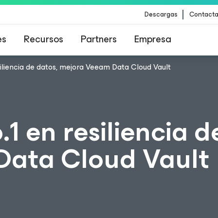
Descargas
Contacta
es
Recursos
Partners
Empresa
siliencia de datos, mejora Veeam Data Cloud Vault
para los clientes afectados por la actualizació
contenido de CrowdStrike
1 en resiliencia d
Data Cloud Vault