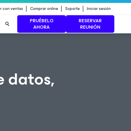
r con ventas
Comprar online
Soporte
Iniciar sesión
PRUÉBELO
RESERVAR
AHORA
REUNIÓN
n de
MÁS INFORMACIÓN
e datos,