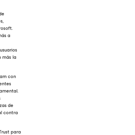
 de
s,
osoft.
más a
usuarios
n más la
eeam con
ientes
damental.
s
zas de
l contra
Trust para