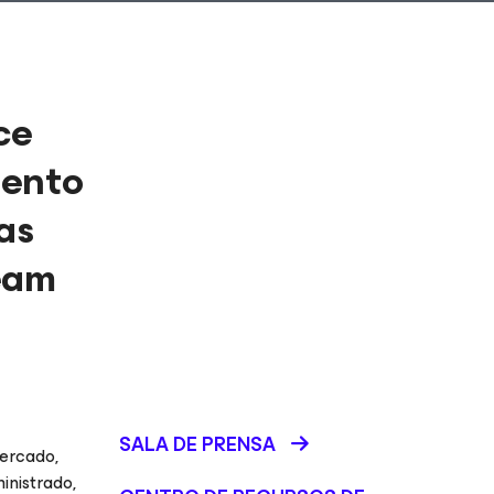
ce
iento
as
eeam
SALA DE PRENSA
mercado,
inistrado,