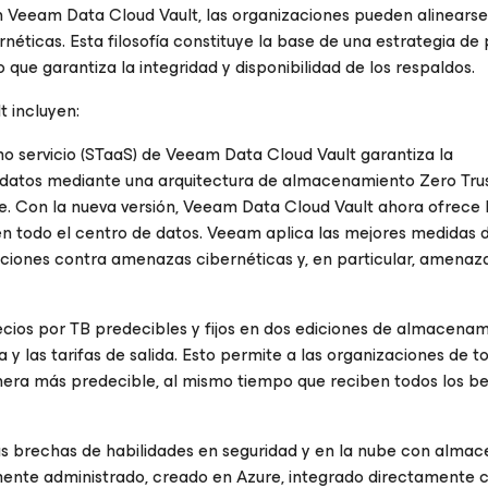
on Veeam Data Cloud Vault, las organizaciones pueden alinearse
néticas. Esta filosofía constituye la base de una estrategia de
lo que garantiza la integridad y disponibilidad de los respaldos.
 incluyen:
servicio (STaaS) de Veeam Data Cloud Vault garantiza la
los datos mediante una arquitectura de almacenamiento Zero Tru
re. Con la nueva versión, Veeam Data Cloud Vault ahora ofrece 
en todo el centro de datos. Veeam aplica las mejores medidas 
aciones contra amenazas cibernéticas y, en particular, amenaz
cios por TB predecibles y fijos en dos ediciones de almacena
ra y las tarifas de salida. Esto permite a las organizaciones de t
nera más predecible, al mismo tiempo que reciben todos los be
s brechas de habilidades en seguridad y en la nube con alma
ente administrado, creado en Azure, integrado directamente c