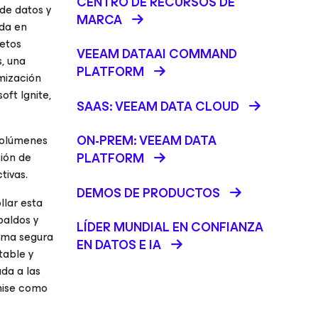
CENTRO DE RECURSOS DE
de datos y
MARCA
ada en
retos
VEEAM DATAAI COMMAND
, una
PLATFORM
imización
oft Ignite,
SAAS: VEEAM DATA CLOUD
ON-PREM: VEEAM DATA
 volúmenes
ión de
PLATFORM
tivas.
DEMOS DE PRODUCTOS
lar esta
paldos y
LÍDER MUNDIAL EN CONFIANZA
orma segura
EN DATOS E IA
table y
da a las
emise como