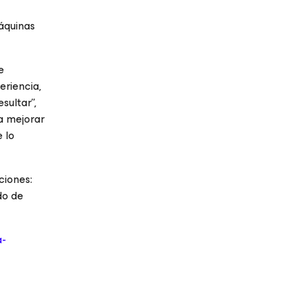
áquinas
e
eriencia,
sultar”,
a mejorar
 lo
ciones:
do de
a-