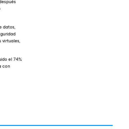
 después
o
e datos,
eguridad
virtuales,
uido el 74%
a con