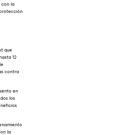
 con la
 protección
st que
hasta 12
de
as contra
miento en
odos los
neficios
cenamiento
on la