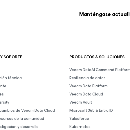
Manténgase actuali
 Y SOPORTE
PRODUCTOS & SOLUCIONES
Veeam DataAI Command Platfor
ión técnica
Resiliencia de datos
ente
Veeam Data Platform
es
Veeam Data Cloud
rsity
Veeam Vault
 cambios de Veeam Data Cloud
Microsoft 365 & Entra ID
ecursos de la comunidad
Salesforce
stigación y desarrollo
Kubernetes