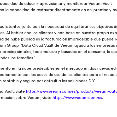
capacidad de adquirir, aprovisionar y monitorear Veeam Vault
o la capacidad de restaurar directamente en on-premise y m
nstantes, junto con la necesidad de equilibrar sus objetivos d
ias. Al hablar con los clientes y con base en nuestra propia exp
ura de nube pública es la facturación impredecible que puede re
turum Group. “Data Cloud Vault de Veeam ayuda a las empresas 
 precios simples, todo incluido y basados en el consumo, lo que
odos los tamaños.”
ento en la nube predecibles en el mercado en dos nuevas edi
rechamente con los casos de uso de los clientes para el respal
rentable y segura por default a las soluciones DIY.
 Vault, visite
https://www.veeam.com/es/products/veeam-dat
ormación sobre Veeam, visite
https://www.veeam.com/es
.