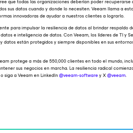
os, cree que todas las organizaciones deberían poder recuperarse
todos sus datos cuando y donde lo necesiten. Veeam llama a est
ormas innovadoras de ayudar a nuestros clientes a lograrlo.
te para impulsar la resiliencia de datos al brindar respaldo d
datos e inteligencia de datos. Con Veeam, los líderes de TI y S
y datos están protegidos y siempre disponibles en sus entornos 
eeam protege a más de 550,000 clientes en todo el mundo, incl
ntener sus negocios en marcha. La resiliencia radical comienz
o siga a Veeam en LinkedIn
@veeam-software
y X
@veeam
.