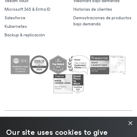
Veeam Vault
Webinars bajo demanda
Microsoft 365 & Entra ID
Historias de clientes
Salesforce
Demostraciones de productos
bajo demanda
Kubernetes
Backup & replicación
×
©2026 Veeam® Software |
Aviso de privacidad
|
Our site uses cookies to give
Aviso de cookies
|
Legal
|
Política de licencias
|