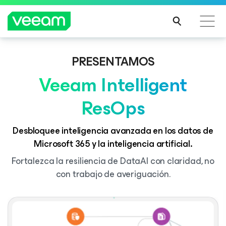
COMUNICADO DE PRENSA
Veeam ocupa el puesto #1
PRESENTAMOS
Guía de Veeam para los clientes afectados por la
Veeam es el proveedor líder en el análisis de
actualización de contenido de CrowdStrike
Veeam Intelligent
participación de mercado de Gartner:
MÁS
Enterprise Backup and Recovery Software,
ResOps
INFO
Worldwide, 2023
RMA
CIÓN
MÁS INFORMACIÓN
Desbloquee inteligencia avanzada en los datos de
Microsoft 365 y la inteligencia artificial.
Fortalezca la resiliencia de DataAI con claridad, no
con trabajo de averiguación.