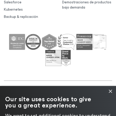
Salesforce
Demostraciones de productos
bajo demanda
Kubernetes
Backup & replicación
×
©2026 Veeam® Software |
Aviso de privacidad
|
Our site uses cookies to give
Aviso de cookies
|
Legal
|
Política de licencias
|
you a great experience.
Recursos para proveedores
We want to set additional cookies to understand