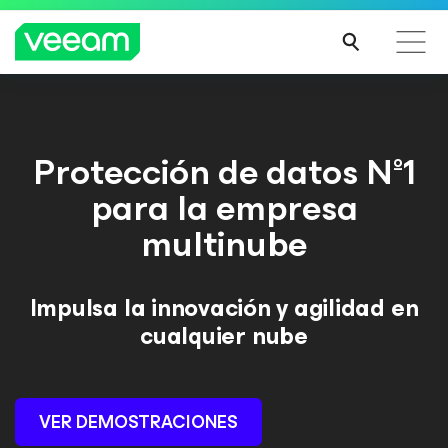
Guía de Veeam para los clientes afectados por la
actualización de contenido de CrowdStrike
Protección de datos Nº1
MÁS
para la empresa
INFO
RMA
multinube
CIÓN
Impulsa la innovación y agilidad en
cualquier nube
VER DEMOSTRACIONES