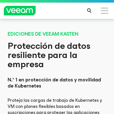
Guía de Veeam para los clientes afectados por la
actualización de contenido de CrowdStrike
MÁS
NUEVO INFORME
Guía de Veeam para los clientes afectados por la
INFO
Veeam Kasten ha sido nombrado
EDICIONES DE VEEAM KASTEN
actualización de contenido de CrowdStrike
RMA
cinco veces líder y "outperformer"
Protección de datos
CIÓN
MÁS
por GigaOm
INFO
resiliente para la
RMA
Descubra cómo Veeam Kasten ofrece resiliencia nativa de la nube
empresa
para su negocio
CIÓN
VEA POR QUÉ
N.º 1 en protección de datos y movilidad
de Kubernetes
Proteja las cargas de trabajo de Kubernetes y
VM con planes flexibles basados en
suscripciones para proteger las aplicaciones