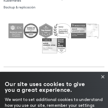
Kubernetes
Backup & replicación
×
©2026 Veeam® Software |
Aviso de privacidad
|
Our site uses cookies to give
Aviso de cookies
|
Legal
|
Política de licencias
|
you a great experience.
Recursos para proveedores
We want to set additional cookies to understand
how you use our site, remember your settings