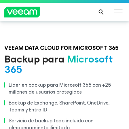
Guía de Veeam para los clientes afectados por la
Veeam DataAI Command Platform
.
Una sola
actualización de contenido de CrowdStrike
plataforma. Control total.
VEEAM DATA CLOUD FOR MICROSOFT 365
MÁS
Backup para
Microsoft
INFO
RMA
365
EXPLORA AHORA
CIÓN
Líder en backup para Microsoft 365 con +25
millones de usuarios protegidos
Backup de Exchange, SharePoint, OneDrive,
Teams y Entra ID
Servicio de backup todo incluido con
almacenamiento ilimitado