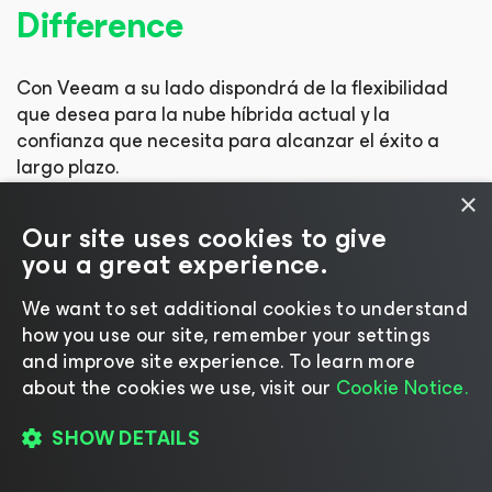
Difference
Con Veeam a su lado dispondrá de la flexibilidad
que desea para la nube híbrida actual y la
confianza que necesita para alcanzar el éxito a
largo plazo.
×
Our site uses cookies to give
you a great experience.
We want to set additional cookies to understand
how you use our site, remember your settings
and improve site experience. ​To learn more
about the cookies we use, visit our
Cookie Notice.
Solicite una demostración
SHOW DETAILS
Descubra cómo modernizar su protección de
datos en una sesión en directo