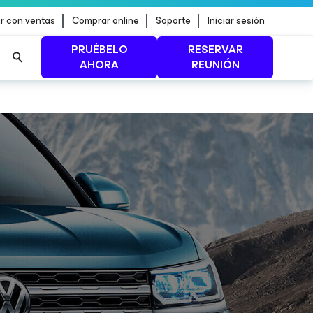
r con ventas
Comprar online
Soporte
Iniciar sesión
PRUÉBELO
RESERVAR
AHORA
REUNIÓN
n de
MÁS INFORMACIÓN