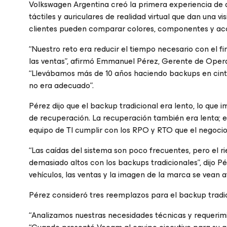
Volkswagen Argentina creó la primera experiencia de dis
táctiles y auriculares de realidad virtual que dan una vis
clientes pueden comparar colores, componentes y acc
“Nuestro reto era reducir el tiempo necesario con el fi
las ventas”, afirmó Emmanuel Pérez, Gerente de Opera
“Llevábamos más de 10 años haciendo backups en cinta
no era adecuado”.
Pérez dijo que el backup tradicional era lento, lo qu
de recuperación. La recuperación también era lenta; e
equipo de TI cumplir con los RPO y RTO que el negocio
“Las caídas del sistema son poco frecuentes, pero el r
demasiado altos con los backups tradicionales”, dijo P
vehículos, las ventas y la imagen de la marca se vean a
Pérez consideró tres reemplazos para el backup tradicio
“Analizamos nuestras necesidades técnicas y requerimien