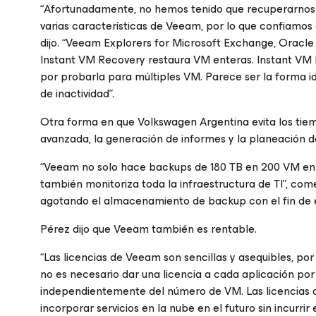
“Afortunadamente, no hemos tenido que recuperarnos
varias características de Veeam, por lo que confiamos
dijo. “Veeam Explorers
for Microsoft Exchange
,
Oracle
Instant VM Recovery restaura VM enteras. Instant VM R
por probarla para múltiples VM. Parece ser la forma i
de inactividad”.
Otra forma en que Volkswagen Argentina evita los tiem
avanzada, la generación de informes y la planeación d
“Veeam no solo hace backups de 180 TB en 200 VM en la
también monitoriza toda la infraestructura de TI”, co
agotando el almacenamiento de backup con el fin de ev
Pérez dijo que Veeam también es rentable.
“Las licencias de Veeam son sencillas y asequibles, por
no es necesario dar una licencia a cada aplicación po
independientemente del número de VM. Las licencias d
incorporar servicios en la nube en el futuro sin incurrir