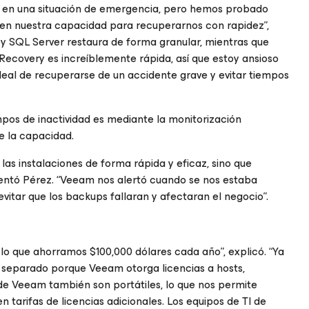
 en una situación de emergencia, pero hemos probado
 en nuestra capacidad para recuperarnos con rapidez”,
y
SQL
Server restaura de forma granular, mientras que
ecovery es increíblemente rápida, así que estoy ansioso
deal de recuperarse de un accidente grave y evitar tiempos
pos de inactividad es mediante la monitorización
e la capacidad.
s instalaciones de forma rápida y eficaz, sino que
mentó Pérez. “Veeam nos alertó cuando se nos estaba
itar que los backups fallaran y afectaran el negocio”.
 lo que ahorramos $100,000 dólares cada año”, explicó. “Ya
r separado porque Veeam otorga licencias a hosts,
e Veeam también son portátiles, lo que nos permite
 en tarifas de licencias adicionales. Los equipos de TI de