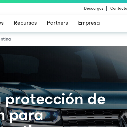
Descargas
Contacta
es
Recursos
Partners
Empresa
ntina
para los clientes afectados por la actualizació
contenido de CrowdStrike
a protección de
m para