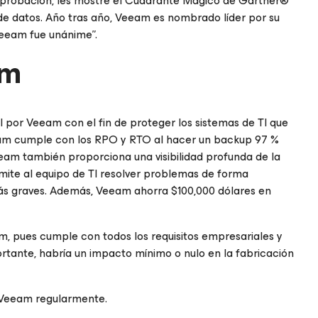
aprobación, les mostré el Cuadrante Mágico de Gartner®
de datos. Año tras año, Veeam es nombrado líder por su
Veeam fue unánime”.
am
 por Veeam con el fin de proteger los sistemas de TI que
eeam cumple con los RPO y RTO al hacer un backup 97 %
eam también proporciona una visibilidad profunda de la
rmite al equipo de TI resolver problemas de forma
más graves. Además, Veeam ahorra $100,000 dólares en
m, pues cumple con todos los requisitos empresariales y
portante, habría un impacto mínimo o nulo en la fabricación
 Veeam regularmente.