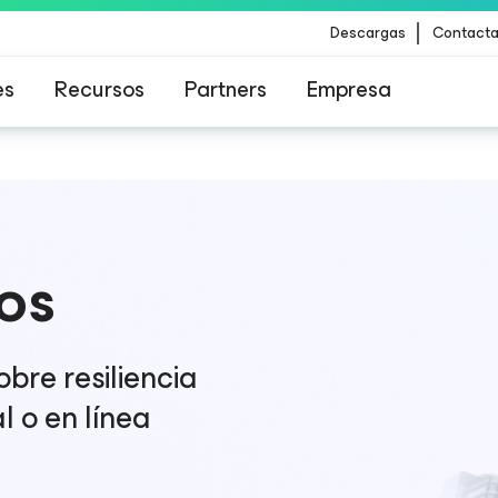
Descargas
Contacta
es
Recursos
Partners
Empresa
para los clientes afectados por la actualizació
contenido de CrowdStrike
os
bre resiliencia
l o en línea