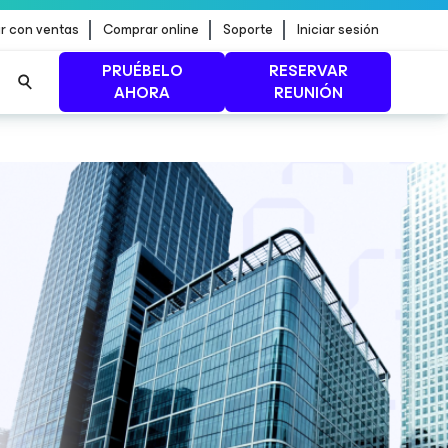
r con ventas
Comprar online
Soporte
Iniciar sesión
PRUÉBELO
RESERVAR
AHORA
REUNIÓN
n de
MÁS INFORMACIÓN