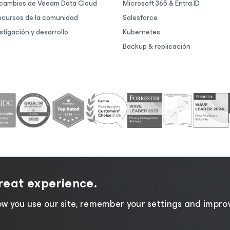
 cambios de Veeam Data Cloud
Microsoft 365 & Entra ID
ecursos de la comunidad
Salesforce
stigación y desarrollo
Kubernetes
Backup & replicación
great experience.
 de privacidad
|
Aviso de cookies
|
Legal
|
Política de lice
w you use our site, remember your settings and improv