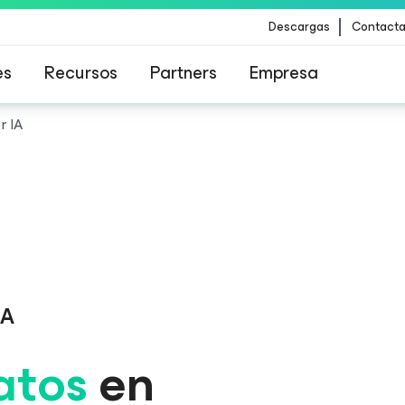
Descargas
Contacta
es
Recursos
Partners
Empresa
r IA
para los clientes afectados por la actualizació
contenido de CrowdStrike
IA
atos
en