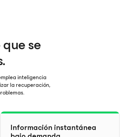
e que se
.
emplea inteligencia
izar la recuperación,
problemas.
Información instantánea
bajo demanda