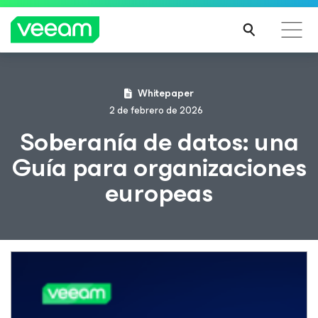
Guía de Veeam para los clientes afectados por la
Whitepaper
actualización de contenido de CrowdStrike
2 de febrero de 2026
MÁS
Soberanía de datos: una
INFO
Guía para organizaciones
RMA
CIÓN
europeas