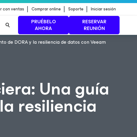
r con ventas
Comprar online
Soporte
Iniciar sesión
PRUÉBELO
RESERVAR
AHORA
REUNIÓN
ento de DORA y la resiliencia de datos con Veeam
n de
MÁS INFORMACIÓN
iera: Una guía
a resiliencia