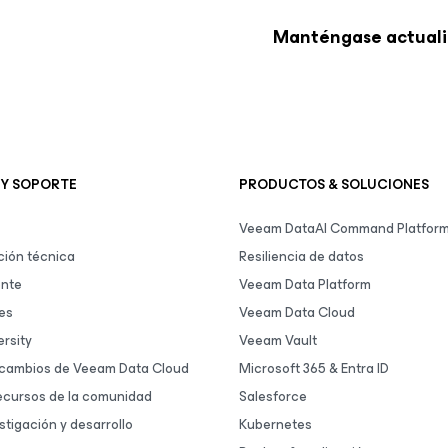
Manténgase actuali
 Y SOPORTE
PRODUCTOS & SOLUCIONES
Veeam DataAI Command Platfor
ión técnica
Resiliencia de datos
ente
Veeam Data Platform
es
Veeam Data Cloud
rsity
Veeam Vault
 cambios de Veeam Data Cloud
Microsoft 365 & Entra ID
ecursos de la comunidad
Salesforce
stigación y desarrollo
Kubernetes