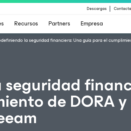
Descargas
Contacta
es
Recursos
Partners
Empresa
definiendo la seguridad financiera: Una guía para el cumplimi
para los clientes afectados por la actualizació
contenido de CrowdStrike
 seguridad financ
iento de DORA y l
Veeam