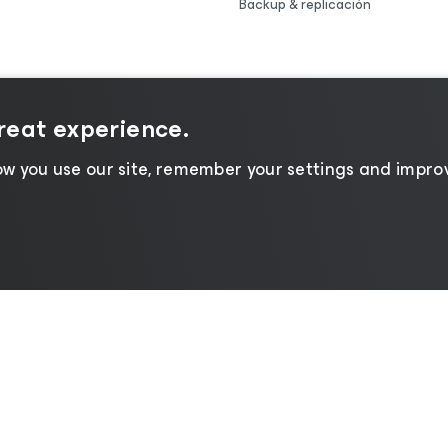
Backup & replicación
great experience.
w you use our site, remember your settings and improv
 de privacidad
|
Aviso de cookies
|
Legal
|
Política de lice