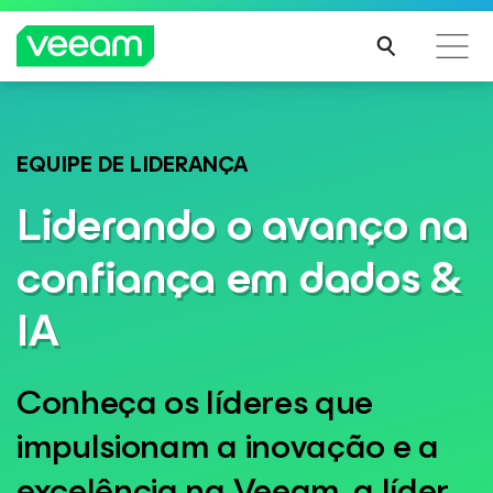
Orientações da Veeam para os clientes afetados
Veeam DataAI Command Platform
.
Uma
pela atualização de conteúdo da CrowdStrike
EQUIPE DE LIDERANÇA
plataforma. Controle total.
LEIA
Liderando o avanço na
MAIS
confiança em dados &
EXPLORE AGORA
IA
Conheça os líderes que
impulsionam a inovação e a
excelência na Veeam, a líder