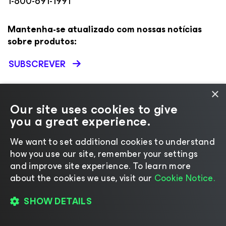
1-800-691-1991
Mantenha-se atualizado com nossas notícias
sobre produtos:
SUBSCREVER
×
Our site uses cookies to give
VEEAM
RECURSOS E SUPORTE
you a great experience.
Sobre
Suporte
We want to set additional cookies to understand
Liderança
Documentação técnica
how you use our site, remember your settings
Carreiras
Sucesso do cliente
and improve site experience. ​To learn more
Governança Corporativa
Renovações
about the cookies we use, visit our
Cookie Notice.
Fale Conosco
Veeam University
Comunicados à imprensa
Registro de alterações do
SHOW DETAILS
Veeam Data Cloud
Centro de Recursos da Marca
Central de recursos da