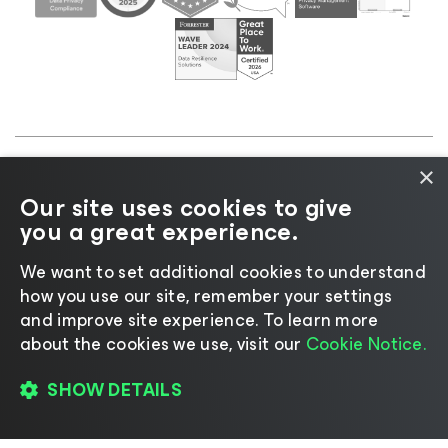
×
©2026 Veeam® Software |
Aviso de Privacidade
|
Our site uses cookies to give
Aviso de Cookies
|
Jurídico
|
Política de
you a great experience.
licenciamento
|
Recursos para Fornecedores
We want to set additional cookies to understand
how you use our site, remember your settings
and improve site experience. ​To learn more
about the cookies we use, visit our
Cookie Notice.
Mudar idioma
SHOW DETAILS