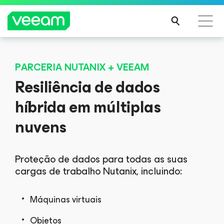
Orientações da Veeam para os clientes afetados
PARCERIA NUTANIX + VEEAM
pela atualização de conteúdo da CrowdStrike
Resiliência de dados
LEIA
MAIS
híbrida em múltiplas
nuvens
Proteção de dados para todas as suas
cargas de trabalho Nutanix, incluindo:
Máquinas virtuais
Objetos