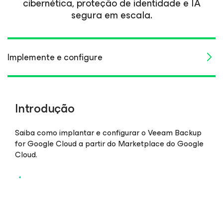
cibernética, proteção de identidade e IA
segura em escala.
Implemente e configure
Backup e recuperação
Nuvem híbrida/múltiplas nuvens
Introdução
Saiba como implantar e configurar o Veeam Backup
for Google Cloud a partir do Marketplace do Google
Cloud.