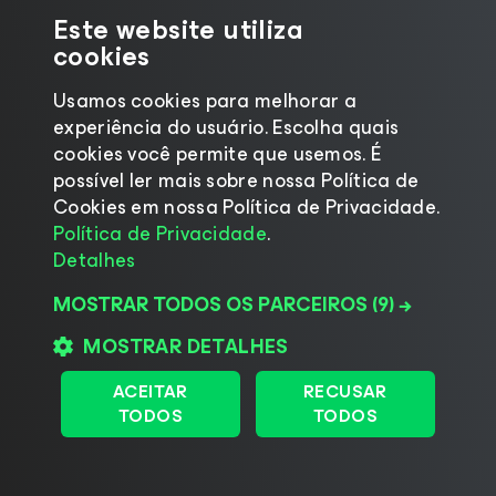
otimização de custos?
Este website utiliza
cookies
Quais são os recursos inovadores
Usamos cookies para melhorar a
do Veeam Backup
for Google
experiência do usuário. Escolha quais
Cloud
que tornam a recuperação
cookies você permite que usemos. É
de dados um processo sem
possível ler mais sobre nossa Política de
complicações?
Cookies em nossa Política de Privacidade.
Política de Privacidade
.
Detalhes
Como o Veeam Backup
for Google
Cloud
garante uma proteção
MOSTRAR TODOS OS PARCEIROS
(9) →
confiável?
MOSTRAR DETALHES
ACEITAR
RECUSAR
Como posso integrar o Veeam
TODOS
TODOS
Backup
for Google Cloud
com
outros produtos Veeam?