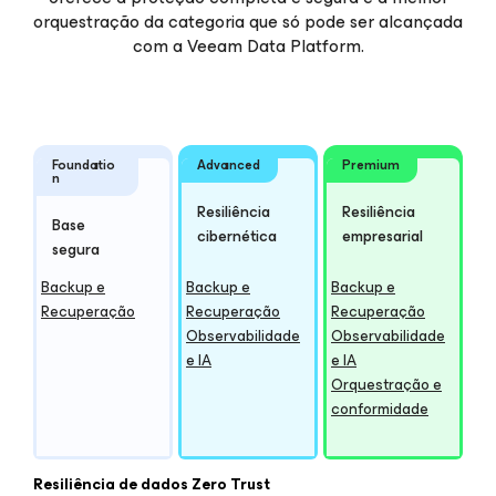
orquestração da categoria que só pode ser alcançada
com a Veeam Data Platform.
Foundatio
Advanced
Premium
n
Resiliência
Resiliência
Base
cibernética
empresarial
segura
Backup e
Backup e
Backup e
Recuperação
Recuperação
Recuperação
Observabilidade
Observabilidade
e IA
e IA
Orquestração e
conformidade
Resiliência de dados Zero Trust