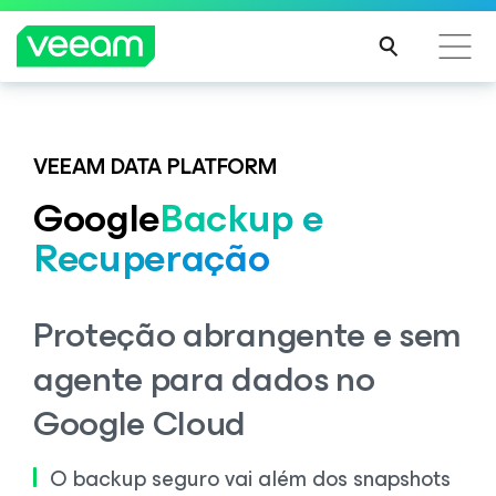
Orientações da Veeam para os clientes afetados
pela atualização de conteúdo da CrowdStrike
VEEAM DATA PLATFORM
LEIA
Google
Backup e
MAIS
Recuperação
Proteção abrangente e sem
agente para dados no
Google Cloud
O backup seguro vai além dos snapshots