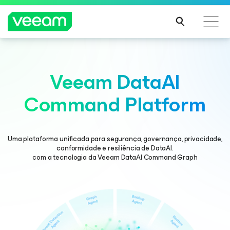
Orientações da Veeam para os clientes afetados
Veeam DataAI
pela atualização de conteúdo da CrowdStrike
LEIA
Command Platform
MAIS
Uma plataforma unificada para segurança, governança, privacidade,
conformidade e resiliência de DataAI.
com a tecnologia da Veeam DataAI Command Graph