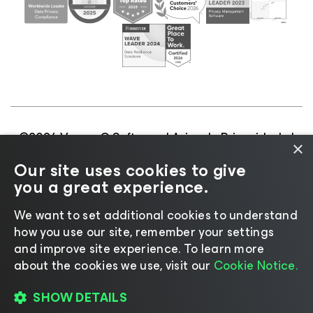
©2026 Veeam® Software |
Aviso de Privacidade
|
×
Aviso de Cookies
|
Jurídico
|
Política de
Our site uses cookies to give
licenciamento
|
Recursos para Fornecedores
you a great experience.
We want to set additional cookies to understand
how you use our site, remember your settings
and improve site experience. ​To learn more
Mudar idioma
about the cookies we use, visit our
Cookie Notice.
SHOW DETAILS