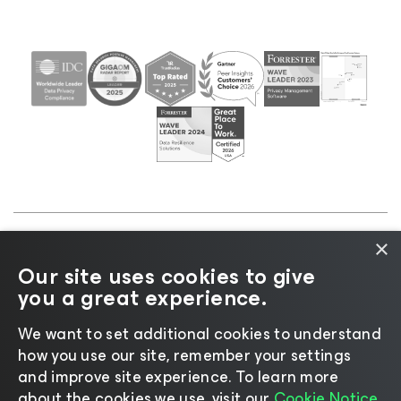
×
©2026 Veeam® Software |
Aviso de Privacidade
|
Our site uses cookies to give
Aviso de Cookies
|
Jurídico
|
Política de
you a great experience.
licenciamento
|
Recursos para Fornecedores
We want to set additional cookies to understand
how you use our site, remember your settings
and improve site experience. ​To learn more
about the cookies we use, visit our
Cookie Notice.
Mudar idioma