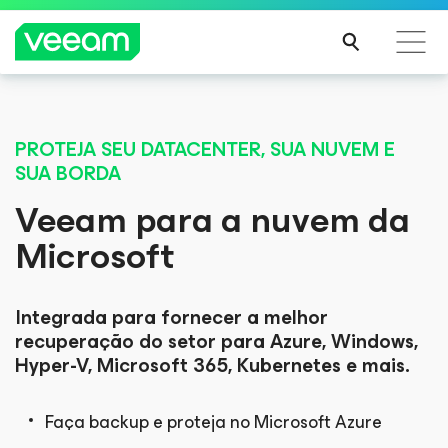
EXCITING NEWS
Orientações da Veeam para os clientes afetados
Veeam’s Microsoft
pela atualização de conteúdo da CrowdStrike
PROTEJA SEU DATACENTER, SUA NUVEM E
SUA BORDA
LEIA
365 Backup
MAIS
Veeam para a nuvem da
Microsoft
Storage API
Integration Builds
Integrada para fornecer a melhor
recuperação do setor para Azure, Windows,
Hyper-V, Microsoft 365, Kubernetes e mais.
Momentum
Faça backup e proteja no Microsoft Azure