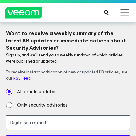
Want to receive a weekly summary of the 
V13 NOW AVAILABLE
Orientações da Veeam para os clientes afetados
latest KB updates or immediate notices about 
pela atualização de conteúdo da CrowdStrike
Security Advisories?
LEIA
Sign up, and we'll send you a weekly rundown of which articles 
Veeam Data Platform
Simplifies
MAIS
were published or updated.
operations and strengthens security.
To receive instant notification of new or updated KB articles, use 
our 
RSS Feed
All article updates
LEARN MORE
Only security advisories