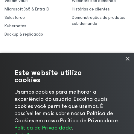
Veeam Vault
Webinars sob demanda
Microsoft 365 & Entra ID
Histórias de clientes
Salesforce
Demonstrações de produtos
sob demanda
Kubernetes
Backup & replicação
×
Este website utiliza
cookies
Usamos cookies para melhorar a
experiência do usuário. Escolha quais
cookies você permite que usemos. É
possível ler mais sobre nossa Política de
Cookies em nossa Política de Privacidade.
©2026 Veeam® Software |
Aviso de Privacidade
|
Política de Privacidade
.
Aviso de Cookies
|
Jurídico
|
Política de