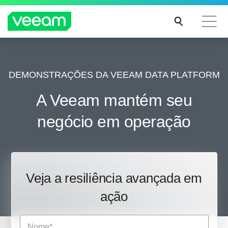
Orientações da Veeam para os clientes afetados
pela atualização de conteúdo da CrowdStrike
DEMONSTRAÇÕES DA VEEAM DATA PLATFORM
LEIA
A Veeam mantém seu
MAIS
negócio em operação
Veja a resiliência avançada em
ação