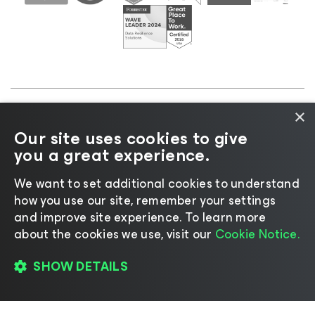
×
©2026 Veeam® Software |
Aviso de Privacidade
|
Our site uses cookies to give
Aviso de Cookies
|
Jurídico
|
Política de
you a great experience.
licenciamento
|
Recursos para Fornecedores
We want to set additional cookies to understand
how you use our site, remember your settings
and improve site experience. ​To learn more
about the cookies we use, visit our
Cookie Notice.
Mudar idioma
SHOW DETAILS