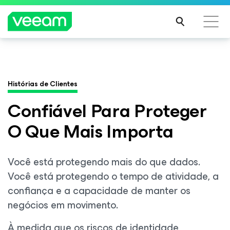
Orientações da Veeam para os clientes afetados
Veeam DataAI Command Platform
.
Uma
pela atualização de conteúdo da CrowdStrike
plataforma. Controle total.
Histórias de Clientes
LEIA
MAIS
Confiável Para Proteger
EXPLORE AGORA
O Que Mais Importa
Você está protegendo mais do que dados.
Você está protegendo o tempo de atividade, a
confiança e a capacidade de manter os
negócios em movimento.
À medida que os riscos de identidade,