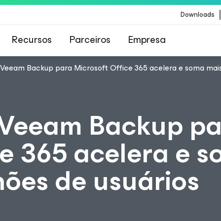
Downloads
Recursos
Parceiros
Empresa
eeam Backup para Microsoft Office 365 acelera e soma mais d
Veeam para os clientes afetados pela atualizaç
conteúdo da CrowdStrike
Veeam Backup pa
ce 365 acelera e 
hões de usuários