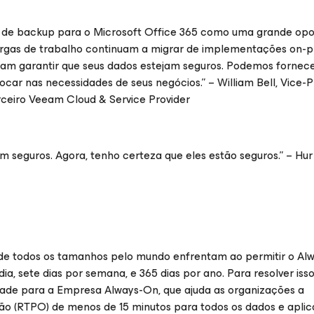
s de backup para o Microsoft Office 365 como uma grande op
argas de trabalho continuam a migrar de implementações on-
sam garantir que seus dados estejam seguros. Podemos fornece
car nas necessidades de seus negócios.” – William Bell, Vice-
rceiro Veeam Cloud & Service Provider
 seguros. Agora, tenho certeza que eles estão seguros.” – Hur
de todos os tamanhos pelo mundo enfrentam ao permitir o Al
ia, sete dias por semana, e 365 dias por ano. Para resolver iss
idade para a Empresa Always-On
, que ajuda as organizações a
o (RTPO) de menos de 15 minutos para todos os dados e aplica