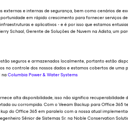
as externas e internas de segurança, bem como cenários de ex
oportunidade em rápido crescimento para fornecer serviços d
fraestruturas e aplicativos - e é por isso que estamos entusi
Thierry Schaal, Gerente de Soluções de Nuvem na Adista, um par
estão seguros e armazenados localmente, portanto estão dispo
mos no controle dos nossos dados e estamos cobertos de uma 
I na
Columbia Power & Water Systems
ece alta disponibilidade, isso não significa recuperabilidade 
eletada ou corrompida. Com o Veeam Backup para Office 365 
ackup do Office 365 em paralelo com a nossa atual implement
Enegenheiro Sênior de Sistemas Sr. na Noble Conservation Soluti