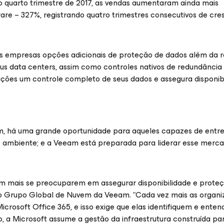
o quarto trimestre de 2017, as vendas aumentaram ainda mais
re – 327%, registrando quatro trimestres consecutivos de cre
s empresas opções adicionais de proteção de dados além da r
us data centers, assim como controles nativos de redundância 
zações um controle completo de seus dados e assegura disponib
em, há uma grande oportunidade para aqueles capazes de entr
e ambiente; e a Veeam está preparada para liderar esse merca
m mais se preocuparem em assegurar disponibilidade e proteç
 do Grupo Global de Nuvem da Veeam. “Cada vez mais as organ
rosoft Office 365, e isso exige que elas identifiquem e ente
 a Microsoft assume a gestão da infraestrutura construída par