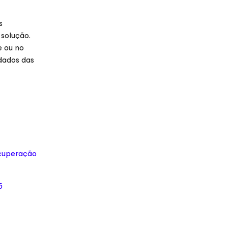
s
solução.
e ou no
 dados das
ecuperação
5