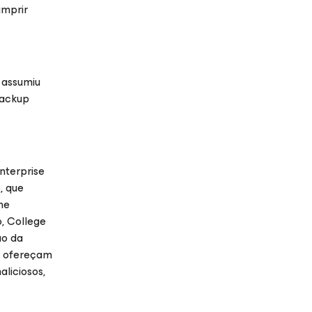
umprir
 assumiu
Backup
nterprise
, que
ne
, College
ão da
P) ofereçam
liciosos,