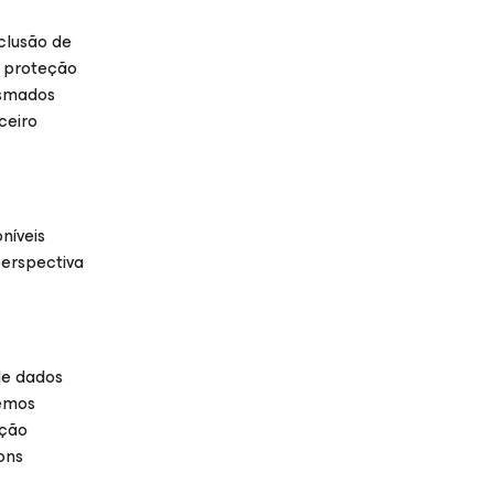
clusão de
e proteção
asmados
ceiro
níveis
perspectiva
de dados
temos
ação
ons