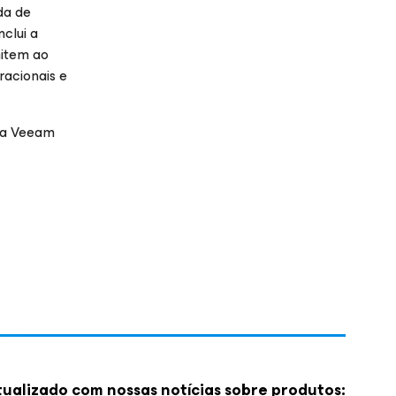
da de
nclui a
mitem ao
racionais e
 da Veeam
ualizado com nossas notícias sobre produtos: