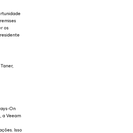
ortunidade
premises
r os
Presidente
 Taner,
ways-On
o, a Veeam
ções. Isso