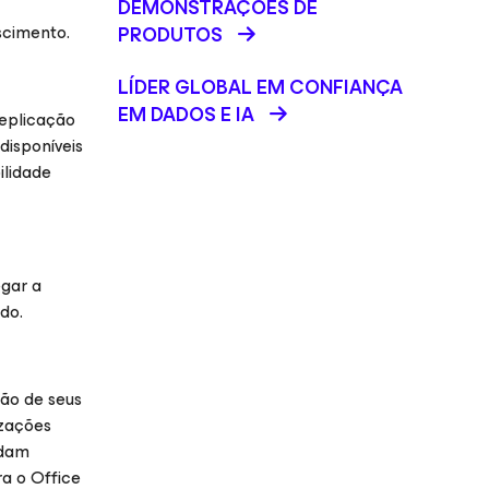
DEMONSTRAÇÕES DE
scimento.
PRODUTOS
LÍDER GLOBAL EM CONFIANÇA
EM DADOS E IA
eplicação
disponíveis
ilidade
egar a
do.
ão de seus
izações
ndam
a o Office