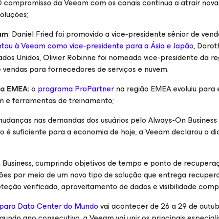
 compromisso da Veeam com os canais continua a atrair nova
oluções;
am
: Daniel Fried foi promovido a vice-presidente sênior de vend
untou à Veeam como vice-presidente para a Ásia e Japão
, Dorot
ados Unidos, Olivier Robinne foi nomeado vice-presidente da 
 vendas para fornecedores de serviços e nuvem.
na EMEA
: o
programa ProPartner
na região EMEA evoluiu para 
 e ferramentas de treinamento;
mudanças nas demandas dos usuários pelo Always-On Business
 é suficiente para a economia de hoje, a Veeam declarou o di
 Business, cumprindo objetivos de tempo e ponto de recupera
ções por meio de um novo tipo de solução que entrega recupe
teção verificada, aproveitamento de dados e visibilidade comp
e para Data Center do Mundo
vai acontecer de 26 a 29 de outub
undo ano consecutivo, a Veeam vai unir os principais especiali