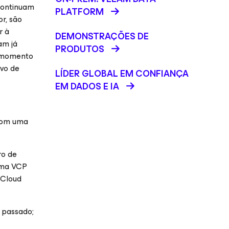
continuam
PLATFORM
r, são
r à
DEMONSTRAÇÕES DE
am já
PRODUTOS
e momento
ivo de
LÍDER GLOBAL EM CONFIANÇA
EM DADOS E IA
 com uma
ro de
ama VCP
 Cloud
 passado;