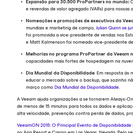
Expansão para 30.500 ProPartners no mundo:
O
e revendas de valor agregado (VARs) para nossas s
Nomeações e promoções de executivos da Vee
mundiais e marketing de campo,
Julian Quinn se j
foi promovida a vice-presidente de vendas nos Est
e Matt Kalmenson foi nomeado vice-presidente de
Melhorias no programa ProPartner da Veeam 
capacidades mais fortes de hospedagem na nuvem
Dia Mundial da Disponibilidade
: Em resposta às 
educar o mercado sobre o backup, que sozinho não
março como
Dia Mundial da Disponibilidade
.
A Veeam ajuda organizações a se tornarem Always-On
de menos de 15 minutos para todos os dados e aplica
alta velocidade, prevenção contra perda de dados, pro
VeeamON 2015: O Principal Evento de Disponibilidad
no Aria Resort e Casino em Las Vegas, Nevada. Pelo seg