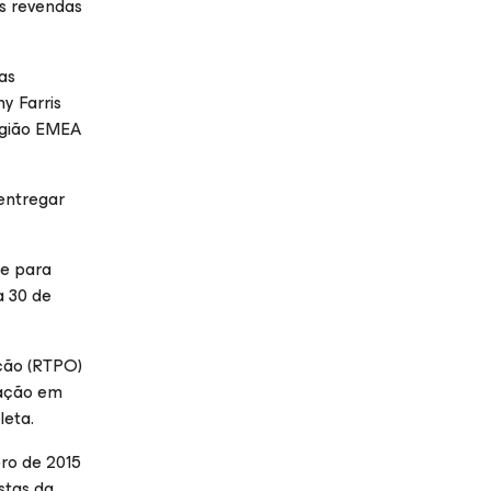
s revendas
as
hy Farris
região EMEA
entregar
 e para
a 30 de
ção (RTPO)
ração em
leta.
ro de 2015
stas da