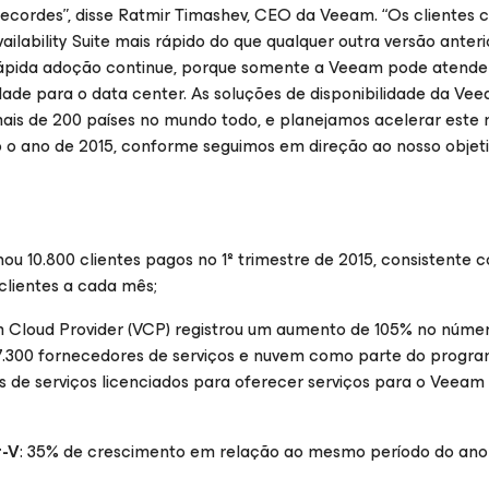
ecordes”, disse Ratmir Timashev, CEO da Veeam. “Os clientes 
ability Suite mais rápido do que qualquer outra versão anterio
 rápida adoção continue, porque somente a Veeam pode atende
ade para o data center. As soluções de disponibilidade da Vee
mais de 200 países no mundo todo, e planejamos acelerar est
o o ano de 2015, conforme seguimos em direção ao nosso objet
nou 10.800 clientes pagos no 1º trimestre de 2015, consistente
clientes a cada mês;
 Cloud Provider (VCP) registrou um aumento de 105% no núme
7.300 fornecedores de serviços e nuvem como parte do progr
s de serviços licenciados para oferecer serviços para o Veeam
r-V
: 35% de crescimento em relação ao mesmo período do ano