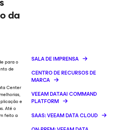
s
to da
SALA DE IMPRENSA
de para o
ento de
CENTRO DE RECURSOS DE
MARCA
ata Center
VEEAM DATAAI COMMAND
melhorias,
PLATFORM
plicação e
s. Até o
SAAS: VEEAM DATA CLOUD
m feito a
ON-PREM: VEEAM DATA