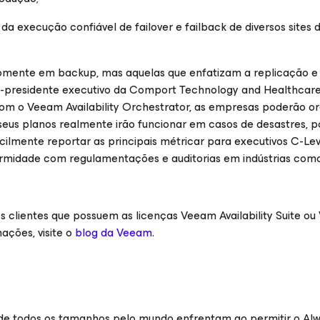
da execução confiável de failover e failback de diversos sites 
somente em backup, mas aquelas que enfatizam a replicação e
ce-presidente executivo da Comport Technology and Healthcare 
om o Veeam Availability Orchestrator, as empresas poderão or
eus planos realmente irão funcionar em casos de desastres, p
lmente reportar as principais métricar para executivos C-Lev
formidade com regulamentações e auditorias em indústrias como
os clientes que possuem as licenças Veeam Availability Suite o
ações, visite o
blog da Veeam
.
de todos os tamanhos pelo mundo enfrentam ao permitir o Al