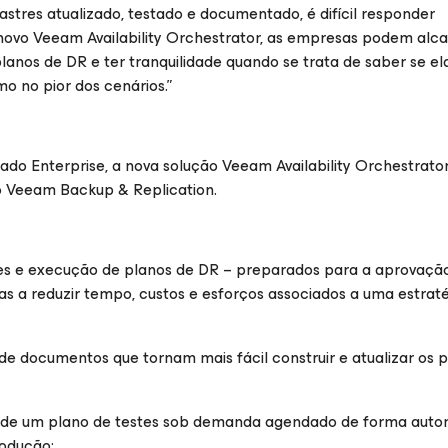
res atualizado, testado e documentado, é difícil responder
ovo Veeam Availability Orchestrator, as empresas podem alca
 planos de DR e ter tranquilidade quando se trata de saber se el
o no pior dos cenários.”
ado Enterprise, a nova solução Veeam Availability Orchestrato
o Veeam Backup & Replication.
es e execução de planos de DR – preparados para a aprovaçã
as a reduzir tempo, custos e esforços associados a uma estrat
e documentos que tornam mais fácil construir e atualizar os 
io de um plano de testes sob demanda agendado de forma auto
rodução;