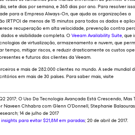
ia, sete dias por semana, e 365 dias por ano. Para resolver iss
idade para a Empresa Always-On
, que ajuda as organizações a
o (RTPO) de menos de 15 minutos para todos os dados e aplica
oferece recuperação em alta velocidade, prevenção contra per
 dados e visibilidade completa. O
Veeam Availability Suite
, que i
tecnologias de virtualização, armazenamento e nuvem, que per
 tempo, mitigar riscos, e reduzir drasticamente os custos ope
presentes e futuros dos clientes da Veeam.
ceiros e mais de 282.000 clientes no mundo. A sede mundial
ritórios em mais de 30 países. Para saber mais, visite
s, Q2 2017; O Uso Da Tecnologia Avançada Está Crescendo, Mas
r Naveen Chhabra com Glenn O’Donnell, Stephanie Balaouras
esearch; 14 de julho de 2017
s insights para evitar $21,8M em paradas
; 20 de abril de 2017.