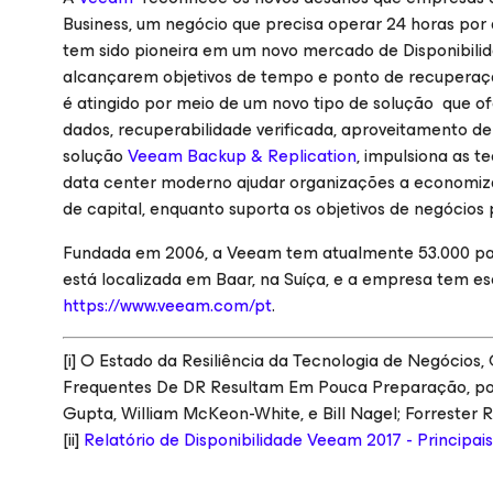
Business, um negócio que precisa operar 24 horas por d
tem sido pioneira em um novo mercado de
Disponibil
alcançarem objetivos de tempo e ponto de recuperaçã
é atingido por meio de um novo tipo de solução que 
dados, recuperabilidade verificada, aproveitamento de
solução
Veeam Backup & Replication
, impulsiona as 
data center moderno ajudar organizações a economizar
de capital, enquanto suporta os objetivos de negócios 
Fundada em 2006, a Veeam tem atualmente 53.000 par
está localizada em Baar, na Suíça, e a empresa tem esc
https://www.veeam.com/pt
.
[i] O Estado da Resiliência da Tecnologia de Negócio
Frequentes De DR Resultam Em Pouca Preparação, po
Gupta, William McKeon-White, e Bill Nagel; Forrester R
[ii]
Relatório de Disponibilidade Veeam 2017 - Principai