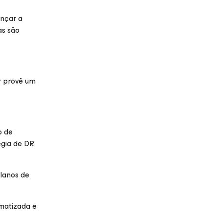
nçar a
as são
r provê um
o de
égia de DR
planos de
matizada e