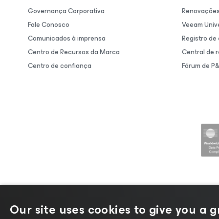
Governança Corporativa
Renovaçõe
Fale Conosco
Veeam Unive
Comunicados à imprensa
Registro de
Centro de Recursos da Marca
Central de 
Centro de confiança
Fórum de P
Our site uses cookies to give you a 
©2026 Veeam® Software |
Aviso de P