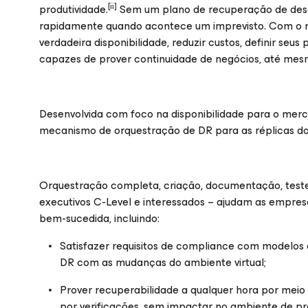
[ii]
produtividade.
Sem um plano de recuperação de desast
rapidamente quando acontece um imprevisto. Com o n
verdadeira disponibilidade, reduzir custos, definir seus
capazes de prover continuidade de negócios, até mesm
Desenvolvida com foco na disponibilidade para o merc
mecanismo de orquestração de DR para as réplicas d
Orquestração completa, criação, documentação, test
executivos C-Level e interessados – ajudam as empres
bem-sucedida, incluindo:
Satisfazer requisitos de compliance com modelos d
DR com as mudanças do ambiente virtual;
Prover recuperabilidade a qualquer hora por me
por verificações, sem impactar no ambiente de p