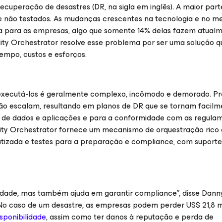
cuperação de desastres (DR, na sigla em inglês). A maior part
 e não testados. As mudanças crescentes na tecnologia e no m
ca para as empresas, algo que somente 14% delas fazem atualm
ity Orchestrator resolve esse problema por ser uma solução q
empo, custos e esforços.
executá-los é geralmente complexo, incômodo e demorado. P
não escalam, resultando em planos de DR que se tornam facil
dade de dados e aplicações e para a conformidade com as regul
ility Orchestrator fornece um mecanismo de orquestração rico
zada e testes para a preparação e compliance, com suporte 
dade, mas também ajuda em garantir compliance”, disse Danny
“No caso de um desastre, as empresas podem perder US$ 21,8 
isponibilidade
, assim como ter danos à reputação e perda de