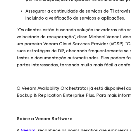
Assegurar a continuidade de serviços de TI através 
incluindo a verificação de serviços e aplicações.
“Os clientes estão buscando solução inovadoras não 
velocidade de recuperação”, disse Michael Vencel, vi
um parceiro Veeam Cloud Services Provider (VCSP). “C
suas estratégias de DR, checando frequentemente se s
testes e documentação automatizados. Eles podem faci
partes interessadas, tornando muito mais fácil a con
O Veeam Availability Orchestrator já está disponível a
Backup & Replication Enterprise
Plus
. Para mais inform
Sobre a Veeam Software
A
Veeam
reconhece os novos desafios que empresas 