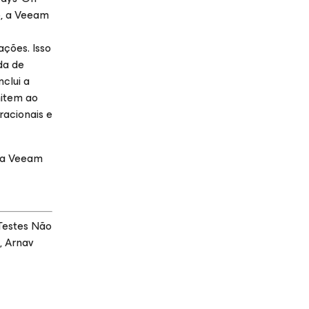
o, a Veeam
ções. Isso
da de
nclui a
mitem ao
racionais e
 da Veeam
 Testes Não
, Arnav