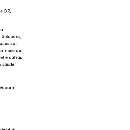
de DR,
 a
Solutions,
questrar
or meio de
el e outras
 saúde.”
u Veeam
ways-On