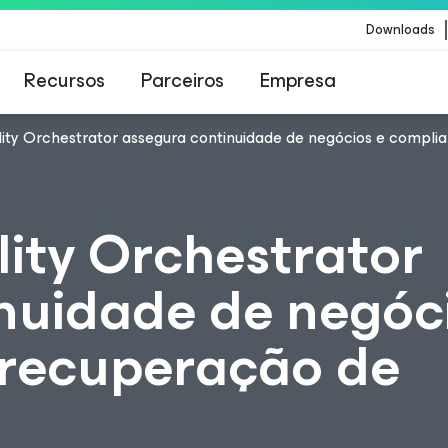
Downloads
Recursos
Parceiros
Empresa
lity Orchestrator assegura continuidade de negócios e compli
Veeam para os clientes afetados pela atualizaç
conteúdo da CrowdStrike
lity Orchestrator
nuidade de negóc
 recuperação de