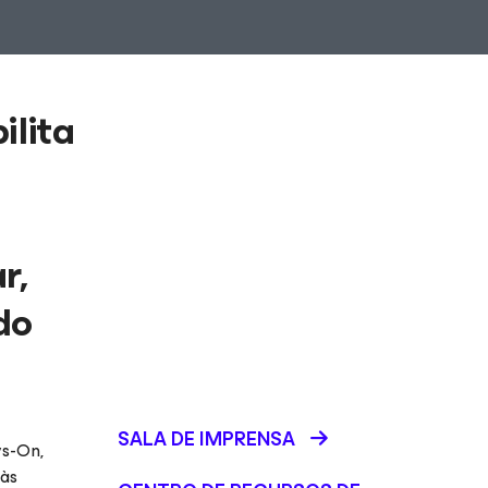
ilita
r,
do
SALA DE IMPRENSA
ys-On
,
às