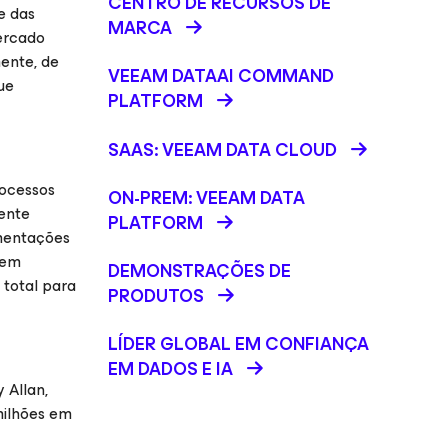
CENTRO DE RECURSOS DE
e das
MARCA
ercado
ente, de
VEEAM DATAAI COMMAND
ue
PLATFORM
SAAS: VEEAM DATA CLOUD
rocessos
ON-PREM: VEEAM DATA
mente
PLATFORM
amentações
 em
DEMONSTRAÇÕES DE
total para
PRODUTOS
LÍDER GLOBAL EM CONFIANÇA
EM DADOS E IA
 Allan,
milhões em