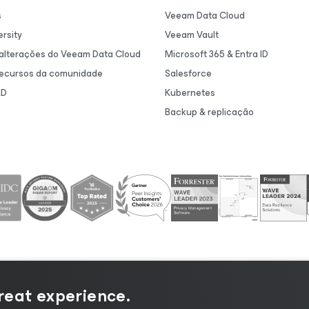
s
Veeam Data Cloud
rsity
Veeam Vault
 alterações do Veeam Data Cloud
Microsoft 365 & Entra ID
recursos da comunidade
Salesforce
&D
Kubernetes
Backup & replicação
great experience.
rivacidade
|
Aviso de Cookies
|
Jurídico
|
Política de lice