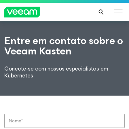
Orientações da Veeam para os clientes afetados
Entre em contato sobre o
pela atualização de conteúdo da CrowdStrike
Veeam Kasten
LEIA
MAIS
Conecte-se com nossos especialistas em
Kubernetes