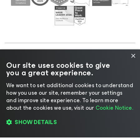
×
©2026 Veeam® Software |
Aviso de Privacidade
|
Our site uses cookies to give
Aviso de Cookies
|
Jurídico
|
Política de
you a great experience.
licenciamento
|
Recursos para Fornecedores
We want to set additional cookies to understand
how you use our site, remember your settings
and improve site experience. ​To learn more
about the cookies we use, visit our
Cookie Notice.
Mudar idioma
SHOW DETAILS