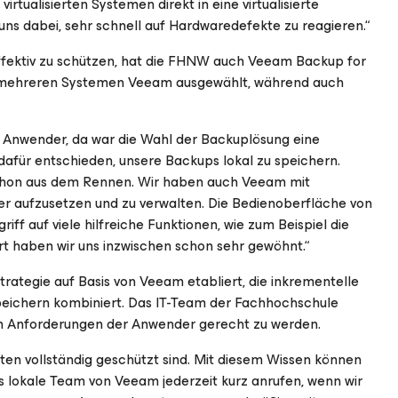
rtualisierten Systemen direkt in eine virtualisierte
uns dabei, sehr schnell auf Hardwaredefekte zu reagieren.“
ffektiv zu schützen, hat die FHNW auch Veeam Backup for
us mehreren Systemen Veeam ausgewählt, während auch
re Anwender, da war die Wahl der Backuplösung eine
dafür entschieden, unsere Backups lokal zu speichern.
hon aus dem Rennen. Wir haben auch Veeam mit
r aufzusetzen und zu verwalten. Die Bedienoberfläche von
riff auf viele hilfreiche Funktionen, wie zum Beispiel die
rt haben wir uns inzwischen schon sehr gewöhnt.“
ategie auf Basis von Veeam etabliert, die inkrementelle
peichern kombiniert. Das IT-Team der Fachhochschule
n Anforderungen der Anwender gerecht zu werden.
ten vollständig geschützt sind. Mit diesem Wissen können
as lokale Team von Veeam jederzeit kurz anrufen, wenn wir