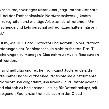
e Ressource, sozusagen unser Gold“, sagt Patrick Gebhard,
 bei der Fachhochschule Nordwestschweiz. „Unsere
 zuzugreifen und wichtige Arbeiten durchzuführen. Um
 forschende und Lehrpersonal aufrechtzuerhalten, müssen
d.“
HNW, wie HPE Data Protector und Acronis Cyber Protect,
rderungen der Fachhochschule nicht mithalten. Das IT-
icherungen zu managen. Dies nahm wertvolle Ressourcen
ht wurden.
ind vielfältig und reichen von Kunststudierenden, die
 die immer höher auflösende Präzisionsmessinstrumente
Microsoft 365 eingeführt, und unser Cloud-Datenspeicher
 und einfach zu bedienende Lösung für Datenbackups, mit
em eigenen Rechenzentrum als auch in der Cloud