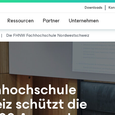
Downloads
Kon
Ressourcen
Partner
Unternehmen
Die FHNW Fachhochschule Nordwestschweiz
m für Kunden, die vom Content-Update von Crow
betroffen sind
hochschule
z schützt die