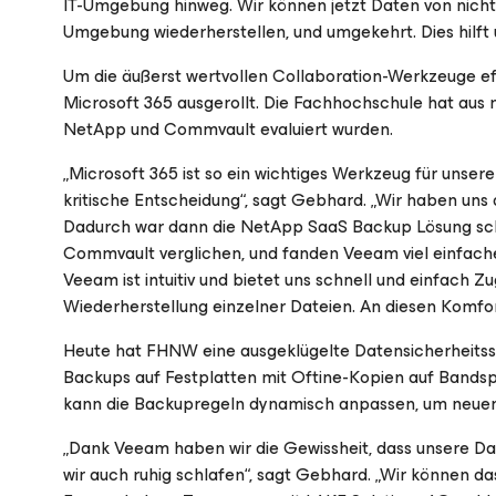
IT-Umgebung hinweg. Wir können jetzt Daten von nicht vi
Umgebung wiederherstellen, und umgekehrt. Dies hilft 
Um die äußerst wertvollen Collaboration-Werkzeuge e
Microsoft 365 ausgerollt. Die Fachhochschule hat a
NetApp und Commvault evaluiert wurden.
„Microsoft 365 ist so ein wichtiges Werkzeug für unse
kritische Entscheidung“, sagt Gebhard. „Wir haben uns 
Dadurch war dann die NetApp SaaS Backup Lösung sc
Commvault verglichen, und fanden Veeam viel einfache
Veeam ist intuitiv und bietet uns schnell und einfach Zug
Wiederherstellung einzelner Dateien. An diesen Komfo
Heute hat FHNW eine ausgeklügelte Datensicherheitsstr
Backups auf Festplatten mit Oftine-Kopien auf Bands
kann die Backupregeln dynamisch anpassen, um neue
„Dank Veeam haben wir die Gewissheit, dass unsere Da
wir auch ruhig schlafen“, sagt Gebhard. „Wir können d