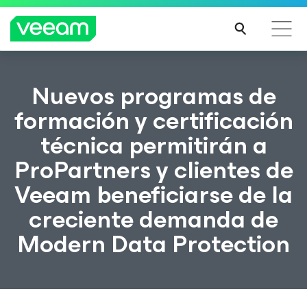
Guía de Veeam para los clientes afectados por la
Nuevos programas de
actualización de contenido de CrowdStrike
formación y certificación
MÁS
técnica permitirán a
INFO
RMA
ProPartners y clientes de
CIÓN
Veeam beneficiarse de la
creciente demanda de
Modern Data Protection