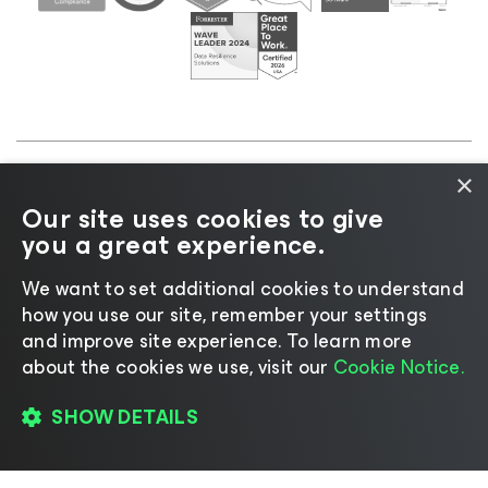
×
©2026 Veeam® Software |
Aviso de privacidad
|
Our site uses cookies to give
Aviso de cookies
|
Legal
|
Política de licencias
|
you a great experience.
Recursos para proveedores
We want to set additional cookies to understand
how you use our site, remember your settings
and improve site experience. ​To learn more
about the cookies we use, visit our
Cookie Notice.
Cambiar idioma
SHOW DETAILS