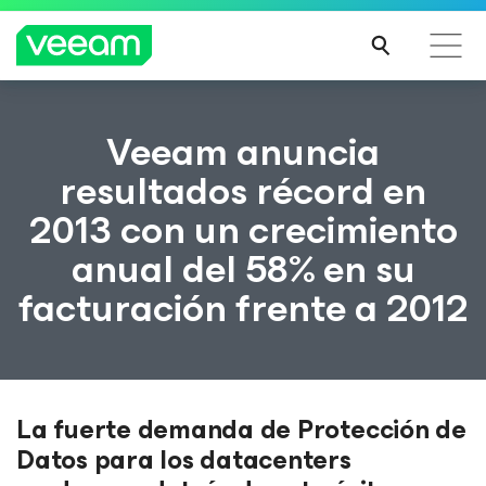
Guía de Veeam para los clientes afectados por la
Veeam anuncia
actualización de contenido de CrowdStrike
resultados récord en
MÁS
2013 con un crecimiento
INFO
RMA
anual del 58% en su
CIÓN
facturación frente a 2012
La fuerte demanda de Protección de
Datos para los datacenters