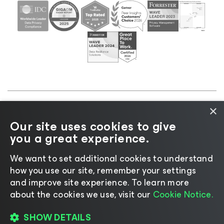
×
©2026 Veeam® Software |
Aviso de privacidad
|
Our site uses cookies to give
Aviso de cookies
|
Legal
|
Política de licencias
|
you a great experience.
Recursos para proveedores
We want to set additional cookies to understand
how you use our site, remember your settings
and improve site experience. ​To learn more
about the cookies we use, visit our
Cookie Notice.
Cambiar idioma
SHOW DETAILS