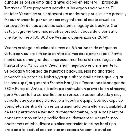
aunque se prevé ampliarlo a nivel global en febrero -", prosigue
Timashev. “Este programa permite a las organizaciones de TI
instalar Veeam en sus datacenters modernos por el mismo precio y
frecuentemente, por un precio muy inferior al coste anual de
renovación de sus actuales soluciones legacy de backup. Con
este programa tenemos muchas probabilidades de alcanzar el
cliente número 100.000 de Veeam a comienzos de 2014”.
Veeam protege actualmente más de 5,5 millones de máquinas
virtuales y su crecimiento dentro del mercado empresarial, tanto
medianas como grandes empresas, mantiene el ritmo registrado
hasta ahora. “Gracias a Veeam han mejorado enormemente la
velocidad y fiabilidad de nuestros backups. Nos ha ahorrado
incontables horas de trabajo, ya que ahora nadie tiene que vigilar
los backups“, argumenta Francis Hart, Live Operations Manager de
SEGA Europe. “Antes, el backup constituía un proyecto en sí mismo,
pero Veeam lo ha convertido en un proceso automatizado y muy
sencillo que deja muy tranquilo a nuestro equipo. Los backups se
completan dentro de la ventana asignada para ello y su posibilidad
de recuperación se verifica automáticamente, lo que nos permite
concentrarnos en las prioridades del datacenter. Además, nos
ahorramos mucho dinero en almacenamiento de los backups
gracias a la deduplicación que incorpora Veeam, lo cual es