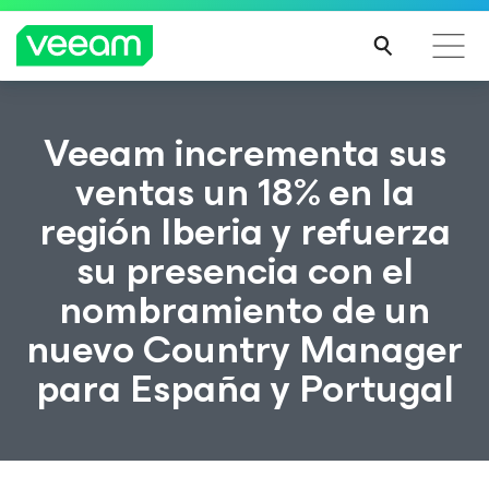
Guía de Veeam para los clientes afectados por la
Veeam incrementa sus
actualización de contenido de CrowdStrike
ventas un 18% en la
MÁS
región Iberia y refuerza
INFO
RMA
su presencia con el
CIÓN
nombramiento de un
nuevo Country Manager
para España y Portugal