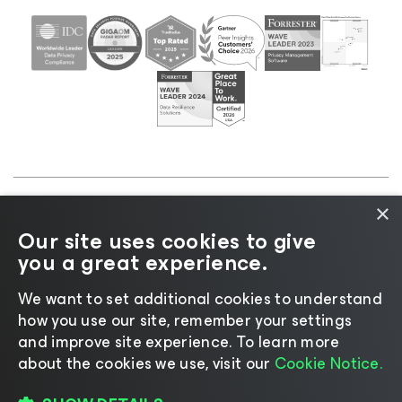
×
©2026 Veeam® Software |
Aviso de privacidad
|
Our site uses cookies to give
Aviso de cookies
|
Legal
|
Política de licencias
|
you a great experience.
Recursos para proveedores
We want to set additional cookies to understand
how you use our site, remember your settings
and improve site experience. ​To learn more
about the cookies we use, visit our
Cookie Notice.
Cambiar idioma