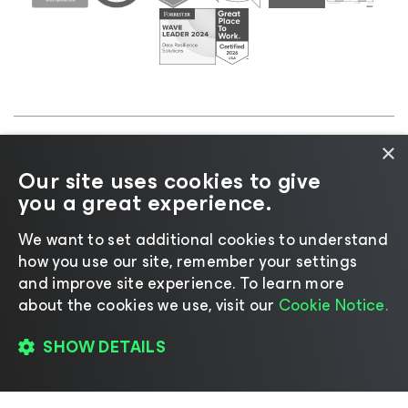
×
©2026 Veeam® Software |
Aviso de privacidad
|
Our site uses cookies to give
Aviso de cookies
|
Legal
|
Política de licencias
|
you a great experience.
Recursos para proveedores
We want to set additional cookies to understand
how you use our site, remember your settings
and improve site experience. ​To learn more
about the cookies we use, visit our
Cookie Notice.
Cambiar idioma
SHOW DETAILS