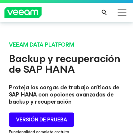
Guía de Veeam para los clientes afectados por la
actualización de contenido de CrowdStrike
VEEAM DATA PLATFORM
MÁS
Backup y recuperación
INFO
de SAP HANA
RMA
CIÓN
Proteja las cargas de trabajo críticas de
SAP HANA con opciones avanzadas de
backup y recuperación
VERSIÓN DE PRUEBA
Funcionalidad completa gratuita