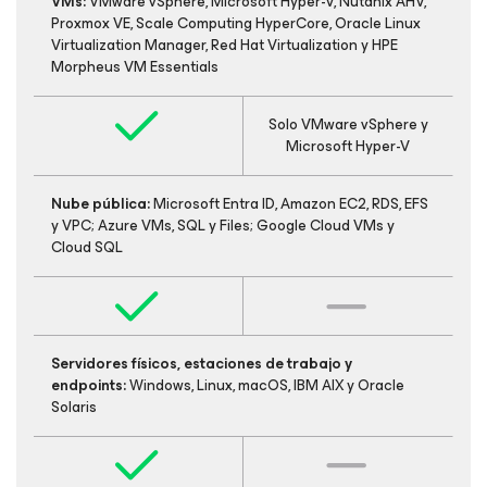
VMs:
VMware vSphere, Microsoft Hyper-V, Nutanix AHV,
Proxmox VE, Scale Computing HyperCore, Oracle Linux
Virtualization Manager, Red Hat Virtualization y HPE
Morpheus VM Essentials
Solo VMware vSphere y
Microsoft Hyper-V
Nube pública:
Microsoft Entra ID, Amazon EC2, RDS, EFS
y VPC; Azure VMs, SQL y Files; Google Cloud VMs y
Cloud SQL
Servidores físicos, estaciones de trabajo y
endpoints:
Windows, Linux, macOS, IBM AIX y Oracle
Solaris