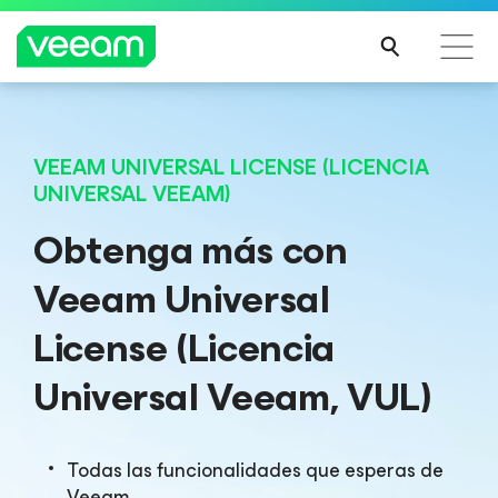
Guía de Veeam para los clientes afectados por la
Veeam DataAI Command Platform
.
Una sola
actualización de contenido de CrowdStrike
VEEAM UNIVERSAL LICENSE (LICENCIA
plataforma. Control total.
UNIVERSAL VEEAM)
MÁS
INFO
Obtenga más con
RMA
EXPLORA AHORA
CIÓN
Veeam Universal
License (Licencia
Universal Veeam, VUL)
Todas las funcionalidades que esperas de
Veeam