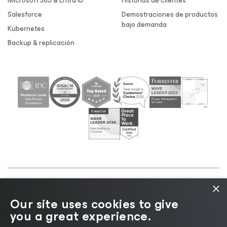
Microsoft 365 & Entra ID
Historias de clientes
Salesforce
Demostraciones de productos
bajo demanda
Kubernetes
Backup & replicación
×
©2026 Veeam® Software |
Aviso de privacidad
|
Our site uses cookies to give
Aviso de cookies
|
Legal
|
Política de licencias
|
you a great experience.
Recursos para proveedores