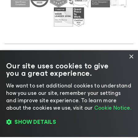
×
©2026 Veeam® Software |
Aviso de privacidad
|
Our site uses cookies to give
Aviso de cookies
|
Legal
|
Política de licencias
|
you a great experience.
Recursos para proveedores
We want to set additional cookies to understand
how you use our site, remember your settings
and improve site experience. ​To learn more
about the cookies we use, visit our
Cookie Notice.
Cambiar idioma
SHOW DETAILS